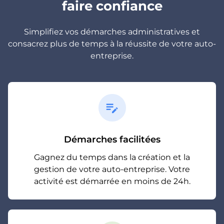
faire confiance
Simplifiez vos démarches administratives et
consacrez plus de temps à la réussite de votre auto-
entreprise.
edit_note
Démarches facilitées
Gagnez du temps dans la création et la
gestion de votre auto-entreprise. Votre
activité est démarrée en moins de 24h.