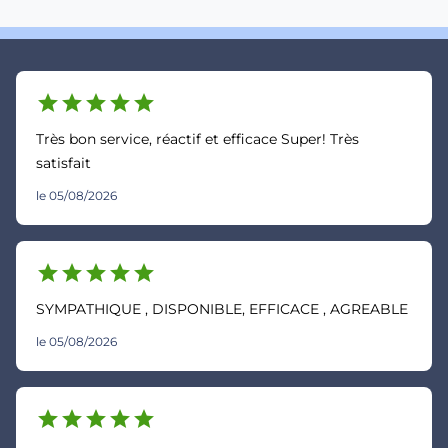
star
star
star
star
star
Très bon service, réactif et efficace Super! Très
satisfait
le 05/08/2026
star
star
star
star
star
SYMPATHIQUE , DISPONIBLE, EFFICACE , AGREABLE
le 05/08/2026
star
star
star
star
star