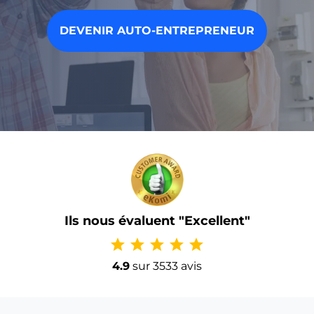
DEVENIR AUTO-ENTREPRENEUR
Ils nous évaluent "Excellent"
star
star
star
star
star
4.9
sur 3533 avis