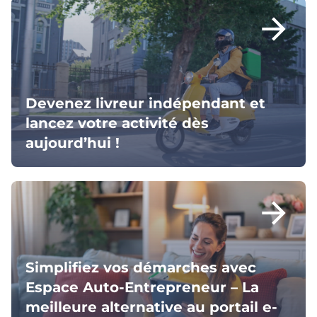
arrow_forward
Devenez livreur indépendant et
lancez votre activité dès
aujourd’hui !
arrow_forward
Simplifiez vos démarches avec
Espace Auto-Entrepreneur – La
meilleure alternative au portail e-