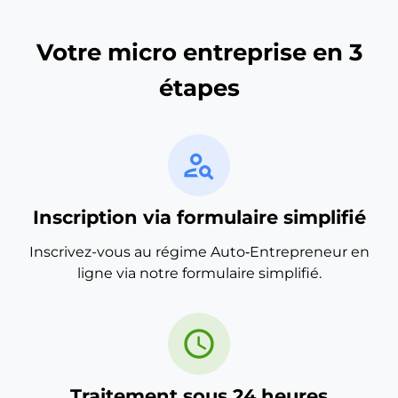
Votre micro entreprise en 3
étapes
person_search
Inscription via formulaire simplifié
Inscrivez-vous au régime Auto‑Entrepreneur en
ligne via notre formulaire simplifié.
schedule
Traitement sous 24 heures