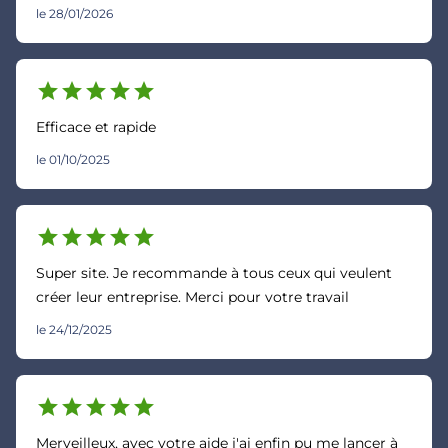
le 28/01/2026
star
star
star
star
star
Efficace et rapide
le 01/10/2025
star
star
star
star
star
Super site. Je recommande à tous ceux qui veulent
créer leur entreprise. Merci pour votre travail
le 24/12/2025
star
star
star
star
star
Merveilleux, avec votre aide j'ai enfin pu me lancer à