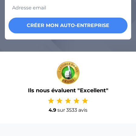
CRÉER MON AUTO-ENTREPRISE
Ils nous évaluent "Excellent"
star
star
star
star
star
4.9
sur 3533 avis