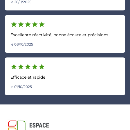
le 26/11/2025
star
star
star
star
star
Excellente réactivité, bonne écoute et précisions
le 08/10/2025
star
star
star
star
star
Efficace et rapide
le 01/10/2025