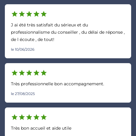
star
star
star
star
star
J ai été très satisfait du sérieux et du
professionnalisme du conseiller , du délai de réponse ,
de l écoute , de tout!
le 10/06/2026
star
star
star
star
star
Très professionnelle bon accompagnement.
le 27/08/2025
star
star
star
star
star
Très bon accueil et aide utile