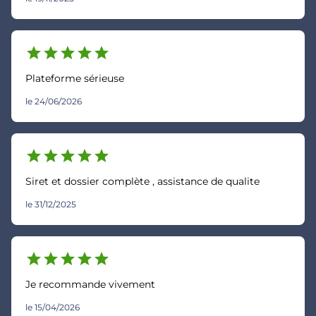
star
star
star
star
star
Plateforme sérieuse
le 24/06/2026
star
star
star
star
star
Siret et dossier complète , assistance de qualite
le 31/12/2025
star
star
star
star
star
Je recommande vivement
le 15/04/2026