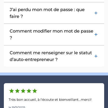
J’ai perdu mon mot de passe : que
add
faire ?
Comment modifier mon mot de passe
add
?
Comment me renseigner sur le statut
add
d’auto-entrepreneur ?
star
star
star
star
star
Très bon accueil, à l'écoute et bienveillant...merci!
le 19/11/2025