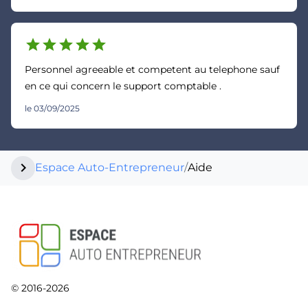
star
star
star
star
star
Personnel agreeable et competent au telephone sauf
en ce qui concern le support comptable .
le 03/09/2025
chevron_right
Espace Auto-Entrepreneur
/
Aide
© 2016-2026