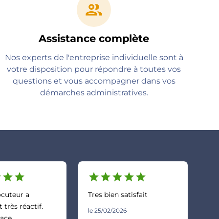
group
Assistance complète
Nos experts de l'entreprise individuelle sont à
votre disposition pour répondre à toutes vos
questions et vous accompagner dans vos
démarches administratives.
r
star
star
star
star
star
star
star
ocuteur a
Tres bien satisfait
t très réactif.
le 25/02/2026
pace