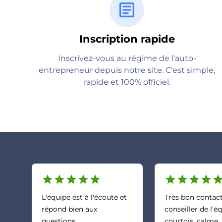
article
Inscription rapide
Inscrivez-vous au régime de l'auto-
entrepreneur depuis notre site. C'est simple,
rapide et 100% officiel.
star
star
star
star
star
star
star
star
star
sta
L'équipe est à l'écoute et
Très bon contact
répond bien aux
conseiller de l'é
questions.
courtois, calme, 