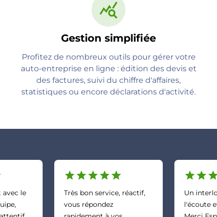
query_stats
Gestion simplifiée
Profitez de nombreux outils pour gérer votre
auto-entreprise en ligne : édition des devis et
des factures, suivi du chiffre d'affaires,
statistiques ou encore déclarations d'activité.
r
star
star
star
star
star
star
star
sta
 avec le
Très bon service, réactif,
Un interl
quipe,
vous répondez
l'écoute e
attentif
rapidement à vos
Merci Es