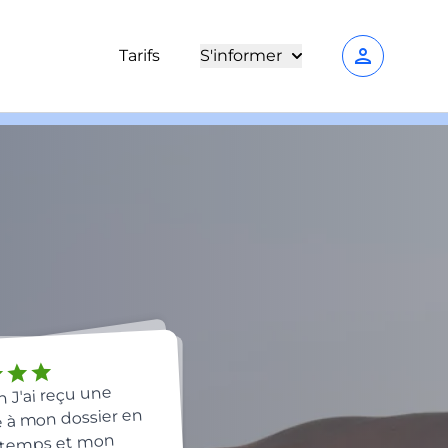
person
Tarifs
S'informer
star
star
r
n J'ai reçu une
 à mon dossier en
 temps et mon