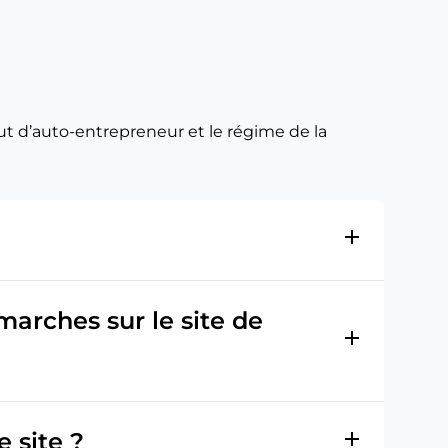
t d’auto-entrepreneur et le régime de la
add
marches sur le site de
add
add
 site ?