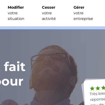
Modifier
Cesser
Gérer
votre
votre
votre
situation
activité
entreprise
 fait
pour
sta
star
star
Très bie
réponse
peu de