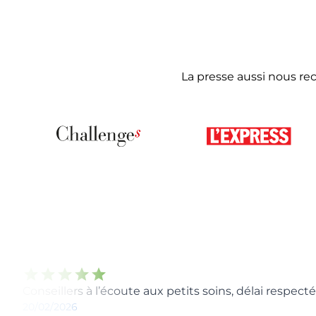
La presse aussi nous r
star
star
star
star
star
Conseillers à l’écoute aux petits soins, délai resp
20/02/2026