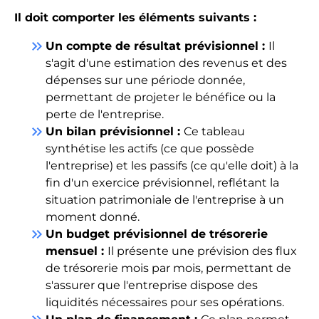
Il doit comporter les éléments suivants :
keyboard_double_arrow_right
Un compte de résultat prévisionnel :
Il
s'agit d'une estimation des revenus et des
dépenses sur une période donnée,
permettant de projeter le bénéfice ou la
perte de l'entreprise.
keyboard_double_arrow_right
Un bilan prévisionnel :
Ce tableau
synthétise les actifs (ce que possède
l'entreprise) et les passifs (ce qu'elle doit) à la
fin d'un exercice prévisionnel, reflétant la
situation patrimoniale de l'entreprise à un
moment donné.
keyboard_double_arrow_right
Un budget prévisionnel de trésorerie
mensuel :
Il présente une prévision des flux
de trésorerie mois par mois, permettant de
s'assurer que l'entreprise dispose des
liquidités nécessaires pour ses opérations.