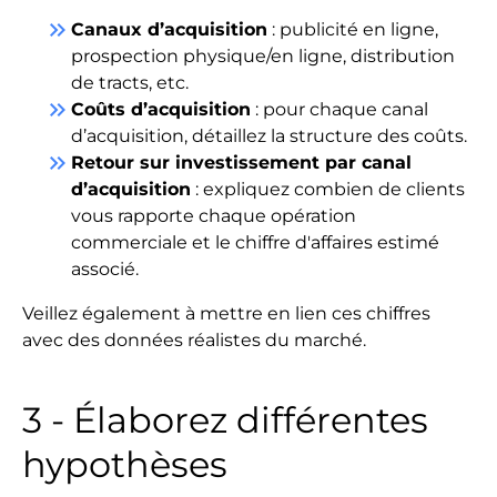
keyboard_double_arrow_right
Canaux d’acquisition
: publicité en ligne,
prospection physique/en ligne, distribution
de tracts, etc.
keyboard_double_arrow_right
Coûts d’acquisition
: pour chaque canal
d’acquisition, détaillez la structure des coûts.
keyboard_double_arrow_right
Retour sur investissement par canal
d’acquisition
: expliquez combien de clients
vous rapporte chaque opération
commerciale et le chiffre d'affaires estimé
associé.
Veillez également à mettre en lien ces chiffres
avec des données réalistes du marché.
3 - Élaborez différentes
hypothèses