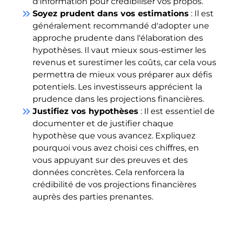
d'information pour crédibiliser vos propos.
keyboard_double_arrow_right
Soyez prudent dans vos estimations
: Il est
généralement recommandé d'adopter une
approche prudente dans l'élaboration des
hypothèses. Il vaut mieux sous-estimer les
revenus et surestimer les coûts, car cela vous
permettra de mieux vous préparer aux défis
potentiels. Les investisseurs apprécient la
prudence dans les projections financières.
keyboard_double_arrow_right
Justifiez vos hypothèses
: Il est essentiel de
documenter et de justifier chaque
hypothèse que vous avancez. Expliquez
pourquoi vous avez choisi ces chiffres, en
vous appuyant sur des preuves et des
données concrètes. Cela renforcera la
crédibilité de vos projections financières
auprès des parties prenantes.