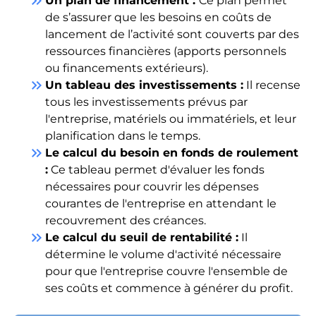
keyboard_double_arrow_right
Un plan de financement :
Ce plan permet
de s’assurer que les besoins en coûts de
lancement de l’activité sont couverts par des
ressources financières (apports personnels
ou financements extérieurs).
keyboard_double_arrow_right
Un tableau des investissements :
Il recense
tous les investissements prévus par
l'entreprise, matériels ou immatériels, et leur
planification dans le temps.
keyboard_double_arrow_right
Le calcul du besoin en fonds de roulement
:
Ce tableau permet d'évaluer les fonds
nécessaires pour couvrir les dépenses
courantes de l'entreprise en attendant le
recouvrement des créances.
keyboard_double_arrow_right
Le calcul du seuil de rentabilité :
Il
détermine le volume d'activité nécessaire
pour que l'entreprise couvre l'ensemble de
ses coûts et commence à générer du profit.