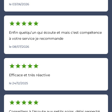
le 03/06/2026
star
star
star
star
star
Enfin quelqu’un qui écoute et mais c'est compétence
à votre service je recommande
le 08/07/2026
star
star
star
star
star
Efficace et très réactive
le 24/12/2025
star
star
star
star
star
Conseillers à l’écoute aux petits soins, délai respecté,