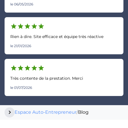
le 06/05/2026
star
star
star
star
star
Rien à dire. Site efficace et équipe très réactive
le 21/01/2026
star
star
star
star
star
Très contente de la prestation. Merci
le 01/07/2026
chevron_right
Espace Auto-Entrepreneur
/
Blog