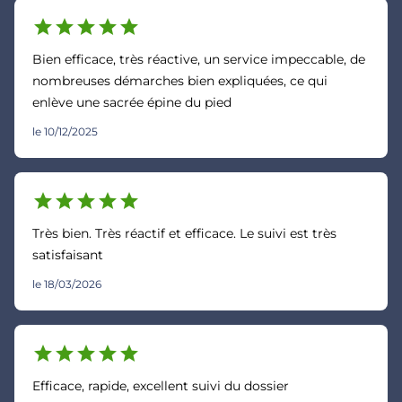
star
star
star
star
star
Bien efficace, très réactive, un service impeccable, de
nombreuses démarches bien expliquées, ce qui
enlève une sacrée épine du pied
le 10/12/2025
star
star
star
star
star
Très bien. Très réactif et efficace. Le suivi est très
satisfaisant
le 18/03/2026
star
star
star
star
star
Efficace, rapide, excellent suivi du dossier