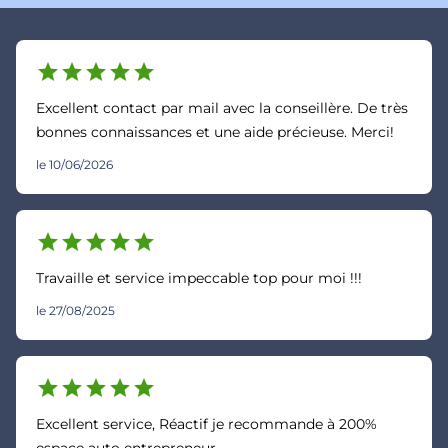
star
star
star
star
star
Excellent contact par mail avec la conseillère. De très
bonnes connaissances et une aide précieuse. Merci!
le 10/06/2026
star
star
star
star
star
Travaille et service impeccable top pour moi !!!
le 27/08/2025
star
star
star
star
star
Excellent service, Réactif je recommande à 200%