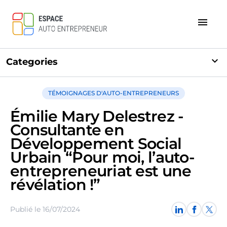
menu
expand_more
Categories
TÉMOIGNAGES D'AUTO-ENTREPRENEURS
Émilie Mary Delestrez -
Consultante en
Développement Social
Urbain “Pour moi, l’auto-
entrepreneuriat est une
révélation !”
Publié le 16/07/2024