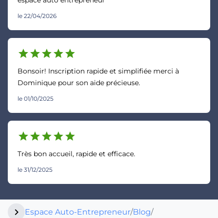
espace auto entrepreneur
le 22/04/2026
star
star
star
star
star
Bonsoir! Inscription rapide et simplifiée merci à
Dominique pour son aide précieuse.
le 01/10/2025
star
star
star
star
star
Très bon accueil, rapide et efficace.
le 31/12/2025
chevron_right
Espace Auto-Entrepreneur
/
Blog
/