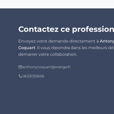
Contactez ce professio
Envoyez votre demande directement à
Anton
Coquart
. Il vous répondra dans les meilleurs dé
démarrer votre collaboration.
anthonycoquart@orange.fr
mail_outline
0633059656
phone