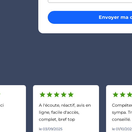
Envoyer ma 
r
star
star
star
star
star
star
star
sta
ci
A l'écoute, réactif, avis en
Compétent
ligne, facile d'accès,
sympa. Tr
complet, bref top
conseillé.
le 03/09/2025
le 01/10/20