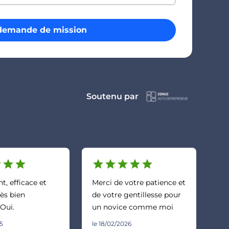
demande de mission
Soutenu par
r
star
star
star
star
star
star
star
, efficace et
Merci de votre patience et
ès bien
de votre gentillesse pour
 Oui.
un novice comme moi
25
le 18/02/2026