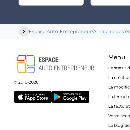
chevron_right
Espace Auto-Entrepreneur
/
Annuaire des e
Menu
Le statut 
La créatio
© 2016-2026
La modific
La fermetu
La factura
Votre acc
Le blog de