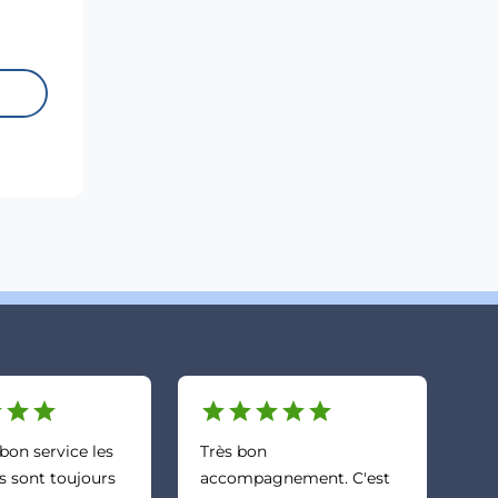
eurs,
es et
 en
r
star
star
star
star
star
star
star
bon service les
Très bon
rs sont toujours
accompagnement. C'est