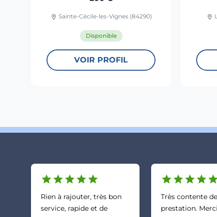
Sainte-Cécile-les-Vignes (84290)
L
location_on
location_on
Disponible
VOIR PROFIL
star
star
star
star
star
star
star
star
star
sta
Rien à rajouter, très bon
Très contente de
service, rapide et de
prestation. Merc