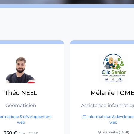
Théo NEEL
Mélanie TOME
Géomaticien
Assistance informatiq
numérique à domicile
formatique & développement
Informatique & développ
computer
particuliers :
web
web
accompagnement
Marseille (13011)
350 €
location_on
/ jour (TJM)