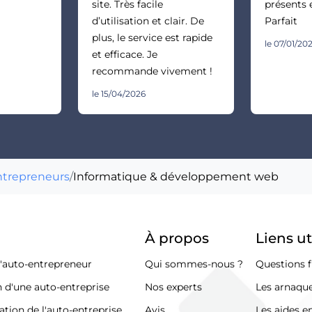
site. Très facile
présents 
d’utilisation et clair. De
Parfait
plus, le service est rapide
le 07/01/20
et efficace. Je
recommande vivement !
le 15/04/2026
ntrepreneurs
/
Informatique & développement web
À propos
Liens ut
d'auto-entrepreneur
Qui sommes-nous ?
Questions f
n d'une auto-entreprise
Nos experts
Les arnaque
ation de l'auto-entreprise
Avis
Les aides e