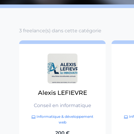
3 freelance(s) dans cette catégorie
Alexis LEFIEVRE
Conseil en informatique
Informatique & développement
In
computer
computer
web
200 €