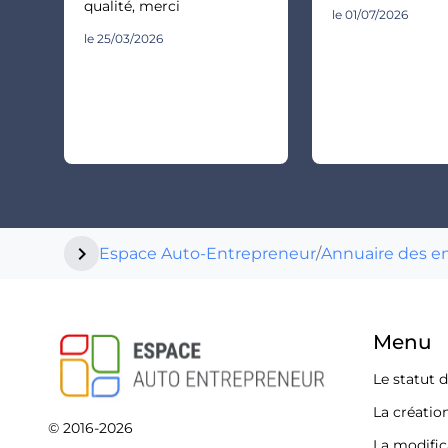
qualité, merci
le 01/07/2026
le 25/03/2026
chevron_right
Espace Auto-Entrepreneur
/
Annuaire des e
Menu
Le statut 
La créatio
© 2016-2026
La modific