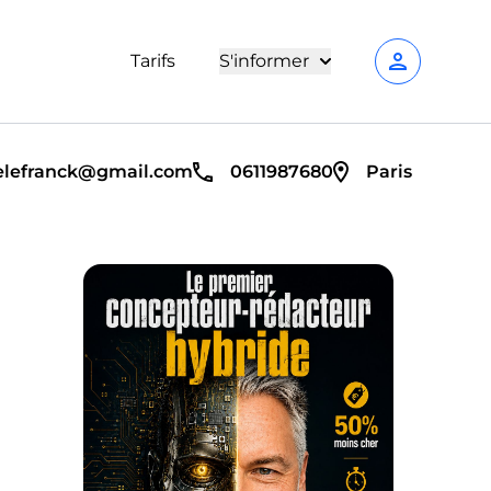
person
Tarifs
S'informer
elefranck@gmail.com
0611987680
Paris