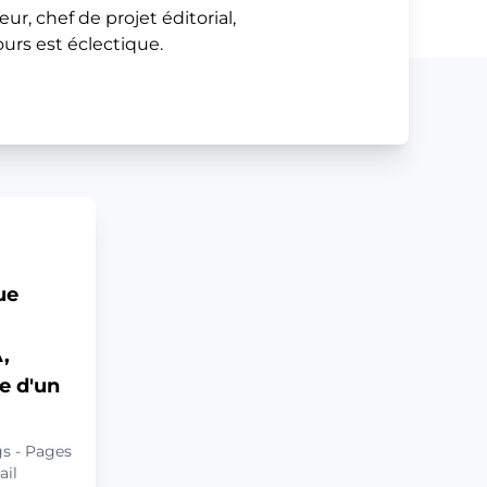
eur, chef de projet éditorial,
urs est éclectique.
ue
A,
e d'un
gs - Pages
ail