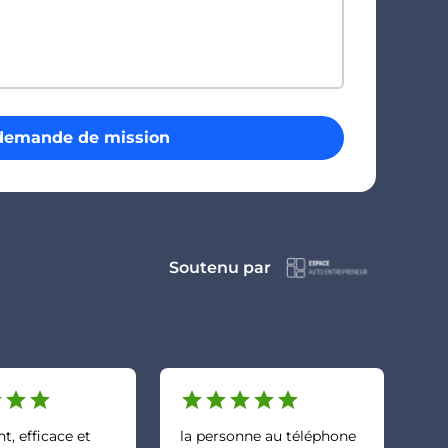
demande de mission
Soutenu par
r
star
star
star
star
star
star
star
, efficace et
la personne au téléphone