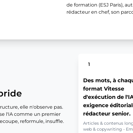
de formation (ESJ Paris), aut
rédacteur en chef, son parco
1
Des mots, à chaq
format Vitesse
bride
d'exécution de l'I
exigence éditorial
tructure, elle n'observe pas.
rédacteur senior.
ilise l'IA comme un premier
 recoupe, reformule, insuffle.
Articles & contenus lon
web & copywriting - Em