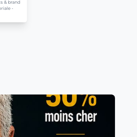
cs & brand
riale -