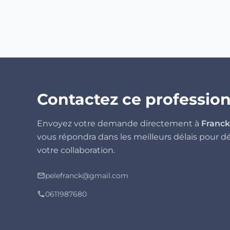
Contactez ce professio
Envoyez votre demande directement à
Franc
vous répondra dans les meilleurs délais pour d
votre collaboration.
pelefranck@gmail.com
mail_outline
0611987680
phone