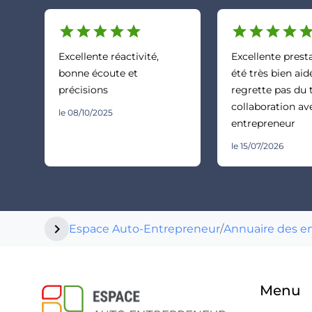
star
star
star
star
star
star
star
star
star
sta
Excellente réactivité,
Excellente prestat
bonne écoute et
été très bien aid
précisions
regrette pas du
collaboration av
le 08/10/2025
entrepreneur
le 15/07/2026
chevron_right
Espace Auto-Entrepreneur
/
Annuaire des e
Menu