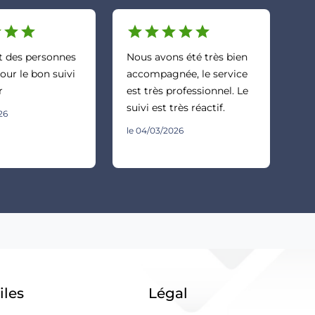
r
star
star
star
star
star
star
star
et des personnes
Nous avons été très bien
our le bon suivi
accompagnée, le service
r
est très professionnel. Le
suivi est très réactif.
26
le 04/03/2026
iles
Légal