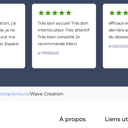
r
star
star
star
star
star
star
star
sta
ion, j'ai
Très bon accueil Très bon
efficace 
ée, je ne
interlocuteur Très attentif
derrière p
 tout ma
Très bien conseillé Je
du dossie
ec Espace
recommande Merci
le 25/02/20
le 17/09/2025
ntrepreneurs
/
Wave Creation
À propos
Liens ut