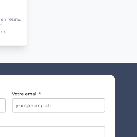
s
 en résine.
t
ire
Votre email *