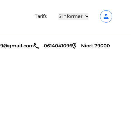
person
Tarifs
S'informer
079@gmail.com
0614041096
Niort 79000