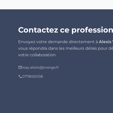
Contactez ce professio
Envoyez votre demande directement à
Alexis
vous répondra dans les meilleurs délais pour d
votre collaboration.
way.alexis@orange.fr
mail_outline
0778050138
phone