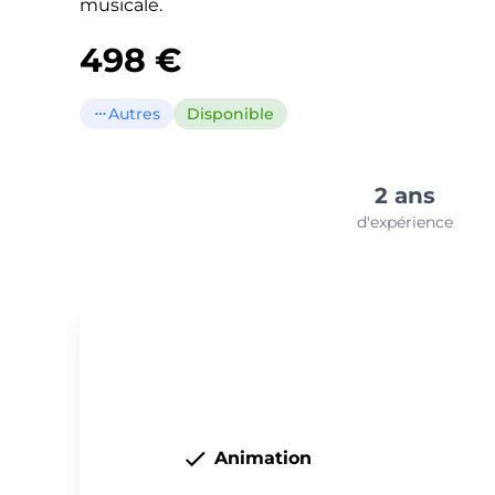
musicale.
498 €
Autres
Disponible
more_horiz
2 ans
d'expérience
Animation