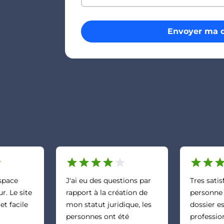
Envoyer ma 
r
star
star
star
star
star
star
star
sta
espace
J'ai eu des questions par
Tres satis
r. Le site
rapport à la création de
personne
 et facile
mon statut juridique, les
dossier es
personnes ont été
profession