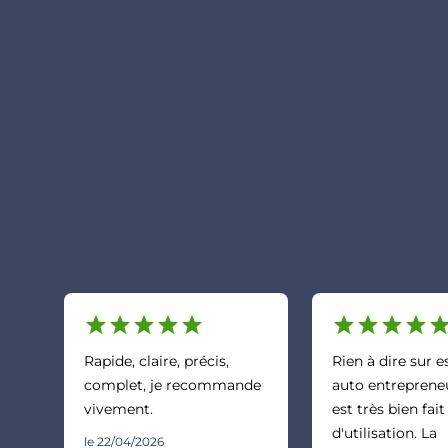
star
star
star
star
star
star
star
star
star
sta
Rapide, claire, précis,
Rien à dire sur 
complet, je recommande
auto entrepreneu
vivement.
est très bien fait
d'utilisation. La
le 22/04/2026