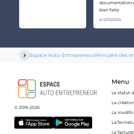
documentation e
bien faite.
le 10/12/2025
chevron_right
Espace Auto-Entrepreneur
/
Annuaire des e
Menu
Le statut 
La créatio
© 2016-2026
La modific
La fermetu
La factura