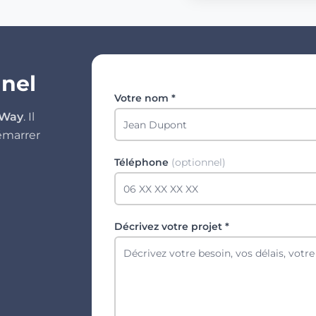
nnel
Votre nom *
 Way
. Il
émarrer
Téléphone
(optionnel)
Décrivez votre projet *