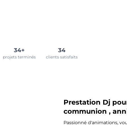
34+
34
projets terminés
clients satisfaits
Prestation Dj po
communion , anni
Passionné d'animations, vou