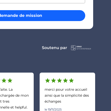
demande de mission
Soutenu par
r
star
star
star
star
star
star
star
faite. La
merci pour votre accueil
 chargée de mon
ainsi que la simplicité des
t tres
échanges
nelle et helpful.
le 19/11/2025