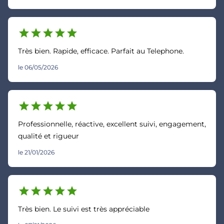
star
star
star
star
star
Très bien. Rapide, efficace. Parfait au Telephone.
le 06/05/2026
star
star
star
star
star
Professionnelle, réactive, excellent suivi, engagement,
qualité et rigueur
le 21/01/2026
star
star
star
star
star
Très bien. Le suivi est très appréciable