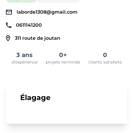
laborde1308@gmail.com
0611141200
311 route de joutan
3 ans
0+
0
d'expérience
projets terminés
clients satisfaits
Élagage