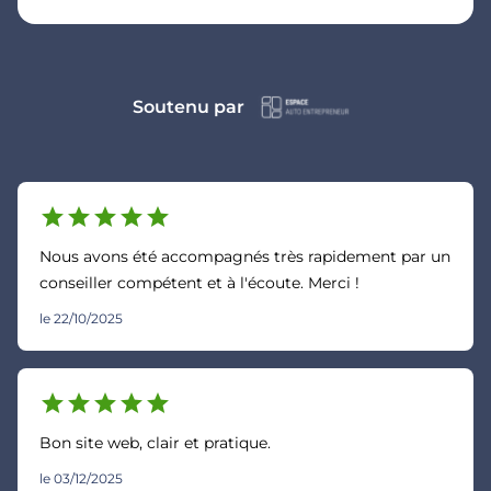
Soutenu par
star
star
star
star
star
Nous avons été accompagnés très rapidement par un
conseiller compétent et à l'écoute. Merci !
le 22/10/2025
star
star
star
star
star
Bon site web, clair et pratique.
le 03/12/2025