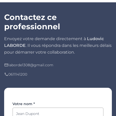
Contactez ce
professionnel
Envoyez votre demande directement à
Ludovic
LABORDE
. Il vous répondra dans les meilleurs délais
pour démarrer votre collaboration.
laborde1308@gmail.com
mail_outline
0611141200
phone
Votre nom *