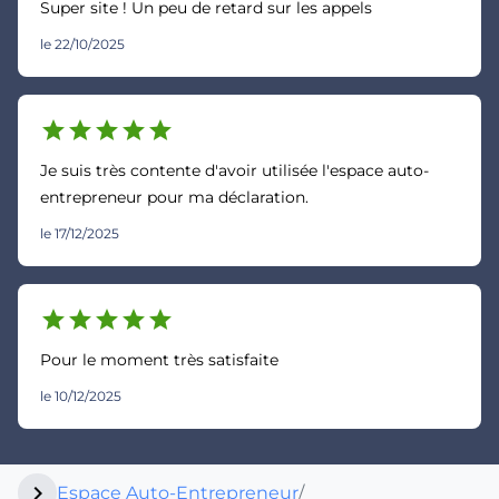
Super site ! Un peu de retard sur les appels
le 22/10/2025
star
star
star
star
star
Je suis très contente d'avoir utilisée l'espace auto-
entrepreneur pour ma déclaration.
le 17/12/2025
star
star
star
star
star
Pour le moment très satisfaite
le 10/12/2025
chevron_right
Espace Auto-Entrepreneur
/