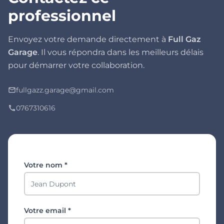
professionnel
Envoyez votre demande directement à
Full Gaz
Garage
. Il vous répondra dans les meilleurs délais
pour démarrer votre collaboration.
fullgazz.garage@gmail.com
mail_outline
0767310616
phone
Votre nom *
Votre email *