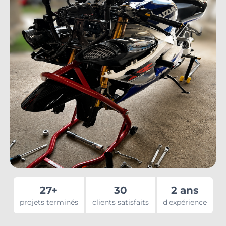
27+
30
2 ans
projets terminés
clients satisfaits
d'expérience