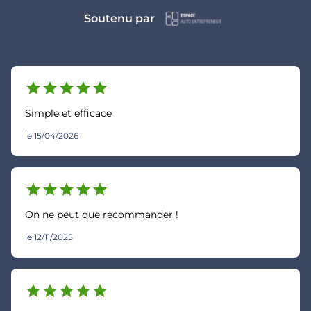
Soutenu par
star
star
star
star
star
Simple et efficace
le 15/04/2026
star
star
star
star
star
On ne peut que recommander !
le 12/11/2025
star
star
star
star
star