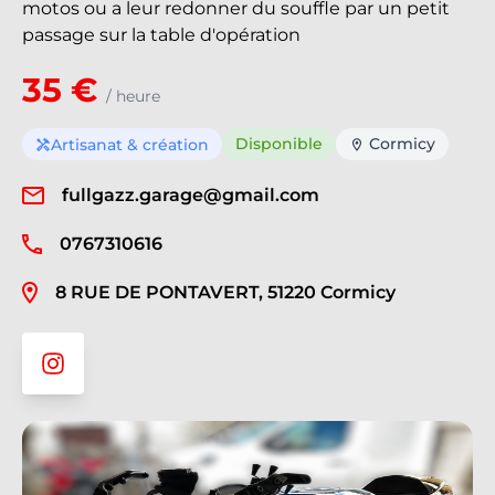
motos ou a leur redonner du souffle par un petit
passage sur la table d'opération
35 €
/ heure
Disponible
Cormicy
Artisanat & création
handyman
location_on
fullgazz.garage@gmail.com
0767310616
8 RUE DE PONTAVERT, 51220 Cormicy