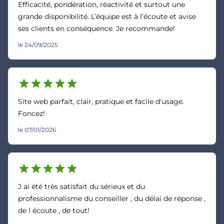
Efficacité, pondération, réactivité et surtout une
grande disponibilité. L’équipe est à l’écoute et avise
ses clients en conséquence. Je recommande!
le 24/09/2025
star
star
star
star
star
Site web parfait, clair, pratique et facile d'usage.
Foncez!
le 07/01/2026
star
star
star
star
star
J ai été très satisfait du sérieux et du
professionnalisme du conseiller , du délai de réponse ,
de l écoute , de tout!