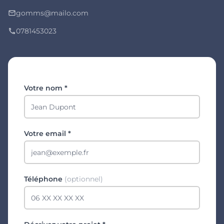
gomms@mailo.com
mail_outline
0781453023
phone
Votre nom *
Votre email *
Téléphone
(optionnel)