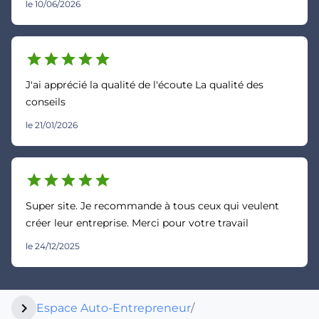
le 10/06/2026
star
star
star
star
star
J'ai apprécié la qualité de l'écoute La qualité des
conseils
le 21/01/2026
star
star
star
star
star
Super site. Je recommande à tous ceux qui veulent
créer leur entreprise. Merci pour votre travail
le 24/12/2025
chevron_right
Espace Auto-Entrepreneur
/