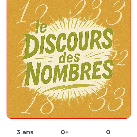
3 ans
0+
0