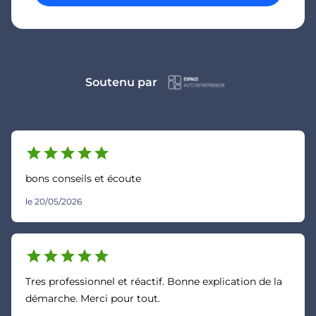
Soutenu par
star
star
star
star
star
bons conseils et écoute
le 20/05/2026
star
star
star
star
star
Tres professionnel et réactif. Bonne explication de la
démarche. Merci pour tout.