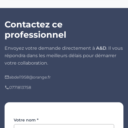
Contactez ce
professionnel
Envoyez votre demande directement à
A&D
. Il vous
répondra dans les meilleurs délais pour démarrer
votre collaboration.
abdel1958@orange.fr
mail_outline
0771813758
phone
Votre nom *