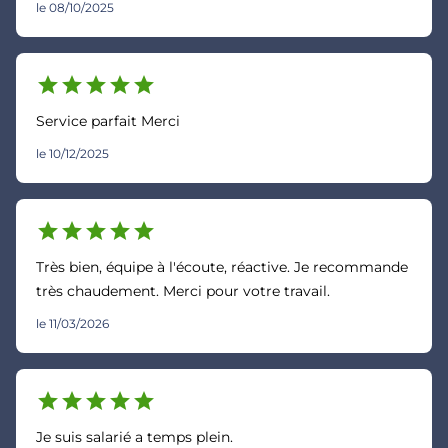
le 08/10/2025
star
star
star
star
star
Service parfait Merci
le 10/12/2025
star
star
star
star
star
Très bien, équipe à l'écoute, réactive. Je recommande
très chaudement. Merci pour votre travail.
le 11/03/2026
star
star
star
star
star
Je suis salarié a temps plein.