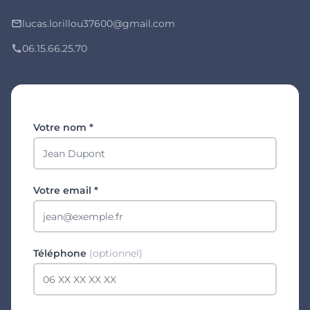
lucas.lorillou37600@gmail.com
mail_outline
06.15.66.25.70
phone
Votre nom *
Votre email *
Téléphone
(optionnel)