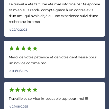
Le travail a été fait. J'ai été mal informé par téléphone
et m'en suis rendu compte grâce à un contre-avis
d'un ami qui avais déjà eu une expérience suivi d'une
recherche internet
le 22/10/2025
star
star
star
star
star
Merci de votre patience et de votre gentillesse pour
un novice comme moi
le 08/10/2025
star
star
star
star
star
Travaille et service impeccable top pour moi !!!
le 27/08/2025