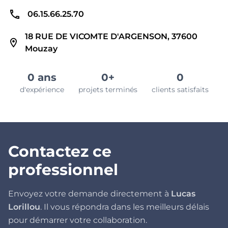
06.15.66.25.70
18 RUE DE VICOMTE D'ARGENSON, 37600
Mouzay
0 ans
0+
0
d'expérience
projets terminés
clients satisfaits
Contactez ce
professionnel
Envoyez votre demande directement à
Lucas
Lorillou
. Il vous répondra dans les meilleurs délais
pour démarrer votre collaboration.