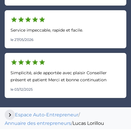
star
star
star
star
star
Service impeccable, rapide et facile.
le 27/05/2026
star
star
star
star
star
Simplicité, aide apportée avec plaisir Conseiller
présent et patient Merci et bonne continuation
le 03/12/2025
chevron_right
Espace Auto-Entrepreneur
/
Annuaire des entrepreneurs
/
Lucas Lorillou