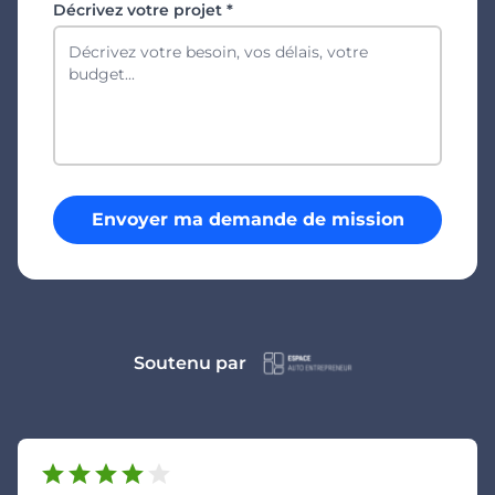
Décrivez votre projet *
Envoyer ma demande de mission
Soutenu par
star
star
star
star
star