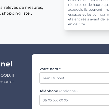
réalistes et de haute qua
ts, relevés de mesures,
auxquels ils peuvent im
shopping liste,..
espaces et les voir comm
étaient réels avant de l
en oeuvre.
nnel
Votre nom *
GOOD
. Il
émarrer
Téléphone
(optionnel)