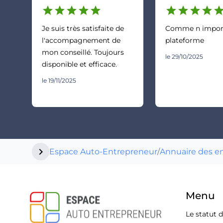
star
star
star
star
star
star
star
star
star
sta
Je suis très satisfaite de
Comme n import
l'accompagnement de
plateforme
mon conseillé. Toujours
le 29/10/2025
disponible et efficace.
le 19/11/2025
chevron_right
Espace Auto-Entrepreneur
/
Annuaire des e
Menu
Le statut 