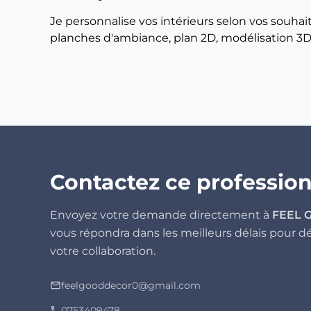
Je personnalise vos intérieurs selon vos souhai
planches d'ambiance, plan 2D, modélisation 3D, 
Contactez ce professio
Envoyez votre demande directement à
FEEL 
vous répondra dans les meilleurs délais pour d
votre collaboration.
feelgooddecor0@gmail.com
mail_outline
0753409478
phone