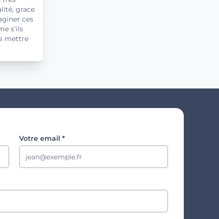
lité, grace
aginer ces
e s'ils
es mettre
Votre email *