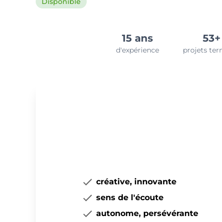
Disponible
15 ans
53+
d'expérience
projets te
créative, innovante
sens de l'écoute
autonome, persévérante