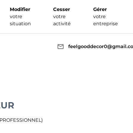
Modifier
Cesser
Gérer
votre
votre
votre
situation
activité
entreprise
feelgooddecor0@gmail.c
EUR
 PROFESSIONNEL)