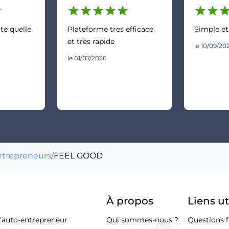
r
star
star
star
star
star
star
star
sta
e quelle
Plateforme tres efficace
Simple et
et très rapide
le 10/09/20
le 01/07/2026
ntrepreneurs
/
FEEL GOOD
À propos
Liens ut
d'auto-entrepreneur
Qui sommes-nous ?
Questions f