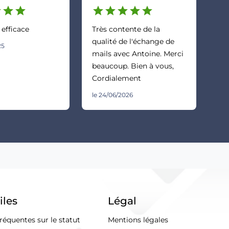
r
star
star
star
star
star
star
star
 efficace
Très contente de la
qualité de l'échange de
25
mails avec Antoine. Merci
beaucoup. Bien à vous,
Cordialement
le 24/06/2026
iles
Légal
réquentes sur le statut
Mentions légales