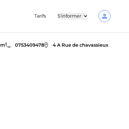
person
Tarifs
S'informer
om
0753409478
4 A Rue de chavassieux