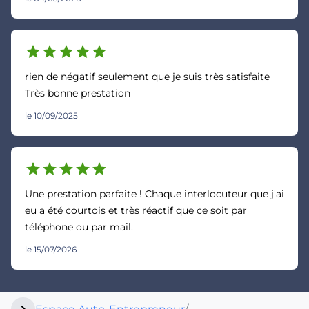
star
star
star
star
star
rien de négatif seulement que je suis très satisfaite
Très bonne prestation
le 10/09/2025
star
star
star
star
star
Une prestation parfaite ! Chaque interlocuteur que j'ai
eu a été courtois et très réactif que ce soit par
téléphone ou par mail.
le 15/07/2026