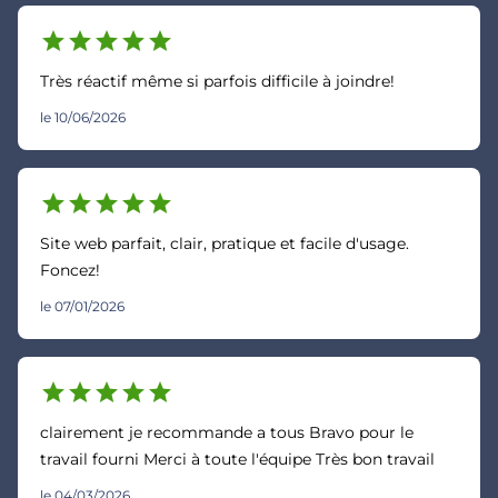
star
star
star
star
star
Très réactif même si parfois difficile à joindre!
le 10/06/2026
star
star
star
star
star
Site web parfait, clair, pratique et facile d'usage.
Foncez!
le 07/01/2026
star
star
star
star
star
clairement je recommande a tous Bravo pour le
travail fourni Merci à toute l'équipe Très bon travail
le 04/03/2026