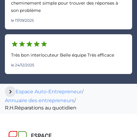
cheminement simple pour trouver des réponses à
son problème
le 17/09/2025
star
star
star
star
star
Très bon interlocuteur Belle équipe Très efficace
le 24/12/2025
chevron_right
Espace Auto-Entrepreneur
/
Annuaire des entrepreneurs
/
R.H.Réparations au quotidien