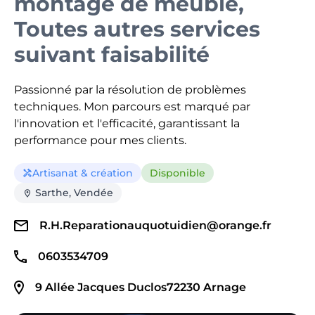
montage de meuble,
Toutes autres services
suivant faisabilité
Passionné par la résolution de problèmes
techniques. Mon parcours est marqué par
l'innovation et l'efficacité, garantissant la
performance pour mes clients.
Artisanat & création
Disponible
handyman
Sarthe, Vendée
location_on
R.H.Reparationauquotuidien@orange.fr
0603534709
9 Allée Jacques Duclos72230 Arnage