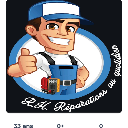
33 ans
0+
0