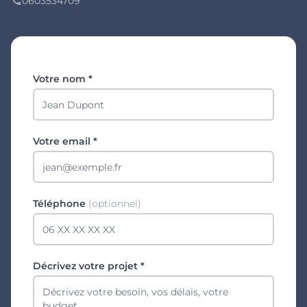
0603534709
phone
Votre nom *
Votre email *
Téléphone
(optionnel)
Décrivez votre projet *