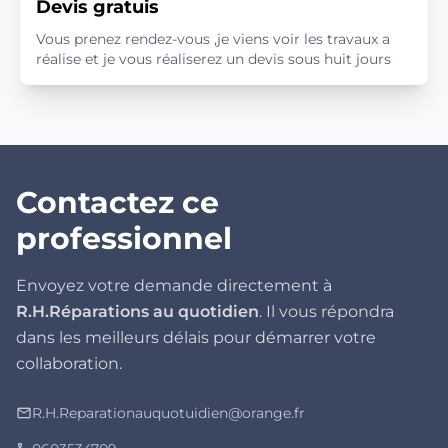
Devis gratuis
Vous prenez rendez-vous ,je viens voir les travaux a
réalise et je vous réaliserez un devis sous huit jours
Contactez ce
professionnel
Envoyez votre demande directement à
R.H.Réparations au quotidien
. Il vous répondra
dans les meilleurs délais pour démarrer votre
collaboration.
R.H.Reparationauquotuidien@orange.fr
mail_outline