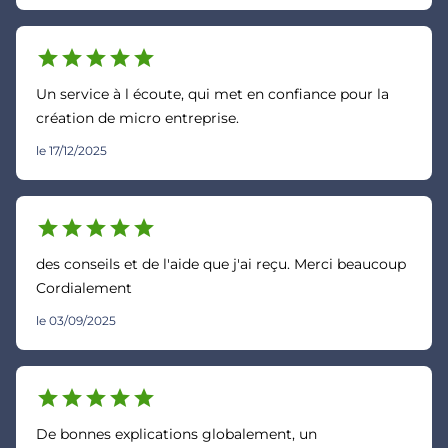
star
star
star
star
star
Un service à l écoute, qui met en confiance pour la
création de micro entreprise.
le 17/12/2025
star
star
star
star
star
des conseils et de l'aide que j'ai reçu. Merci beaucoup
Cordialement
le 03/09/2025
star
star
star
star
star
De bonnes explications globalement, un