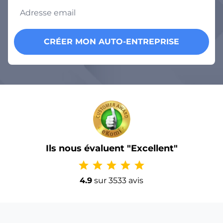
CRÉER MON AUTO-ENTREPRISE
Ils nous évaluent "Excellent"
star
star
star
star
star
4.9
sur 3533 avis