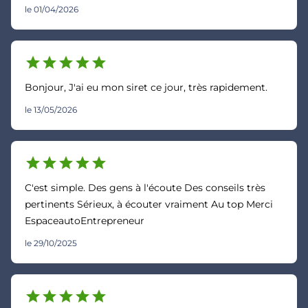
le 01/04/2026
star
star
star
star
star
Bonjour, J'ai eu mon siret ce jour, très rapidement.
le 13/05/2026
star
star
star
star
star
C'est simple. Des gens à l'écoute Des conseils très
pertinents Sérieux, à écouter vraiment Au top Merci
EspaceautoEntrepreneur
le 29/10/2025
star
star
star
star
star