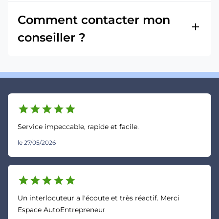
Comment contacter mon
add
conseiller ?
star
star
star
star
star
Service impeccable, rapide et facile.
le 27/05/2026
star
star
star
star
star
Un interlocuteur a l'écoute et très réactif. Merci
Espace AutoEntrepreneur