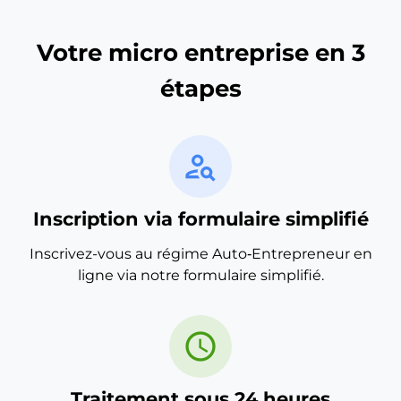
Votre micro entreprise en 3
étapes
person_search
Inscription via formulaire simplifié
Inscrivez-vous au régime Auto‑Entrepreneur en
ligne via notre formulaire simplifié.
schedule
Traitement sous 24 heures