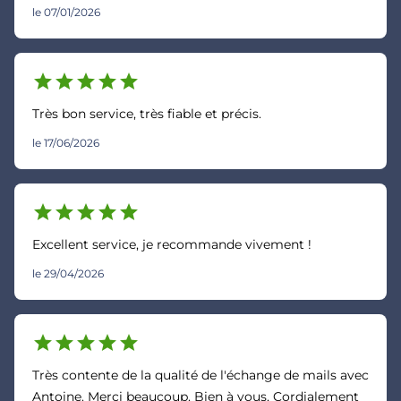
le 07/01/2026
star
star
star
star
star
Très bon service, très fiable et précis.
le 17/06/2026
star
star
star
star
star
Excellent service, je recommande vivement !
le 29/04/2026
star
star
star
star
star
Très contente de la qualité de l'échange de mails avec
Antoine. Merci beaucoup. Bien à vous, Cordialement