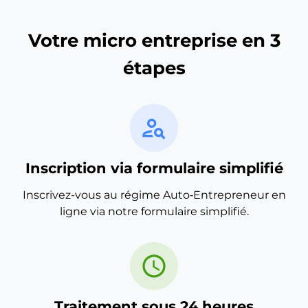
Votre micro entreprise en 3
étapes
person_search
Inscription via formulaire simplifié
Inscrivez-vous au régime Auto‑Entrepreneur en
ligne via notre formulaire simplifié.
schedule
Traitement sous 24 heures