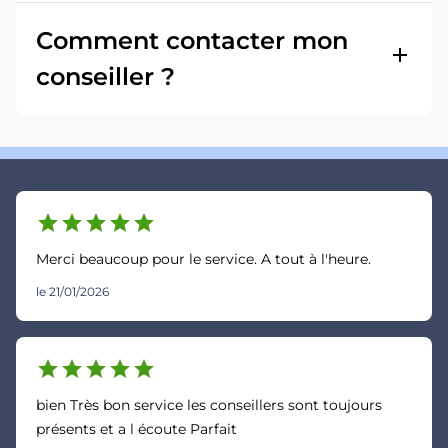
Comment contacter mon
add
conseiller ?
star
star
star
star
star
Merci beaucoup pour le service. A tout à l'heure.
le 21/01/2026
star
star
star
star
star
bien Très bon service les conseillers sont toujours
présents et a l écoute Parfait