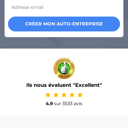
CRÉER MON AUTO-ENTREPRISE
Ils nous évaluent "Excellent"
star
star
star
star
star
4.9
sur 3533 avis