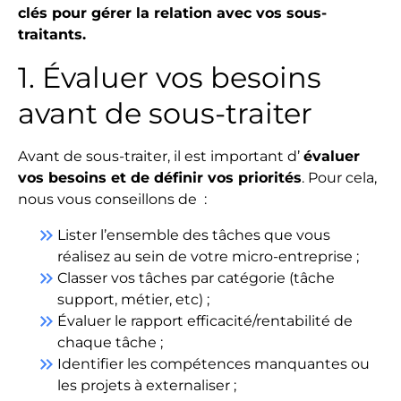
clés pour gérer la relation avec vos sous-
traitants.
1. Évaluer vos besoins
avant de sous-traiter
Avant de sous-traiter, il est important d’
évaluer
vos besoins et de définir vos priorités
. Pour cela,
nous vous conseillons de :
keyboard_double_arrow_right
Lister l’ensemble des tâches que vous
réalisez au sein de votre micro-entreprise ;
keyboard_double_arrow_right
Classer vos tâches par catégorie (tâche
support, métier, etc) ;
keyboard_double_arrow_right
Évaluer le rapport efficacité/rentabilité de
chaque tâche ;
keyboard_double_arrow_right
Identifier les compétences manquantes ou
les projets à externaliser ;