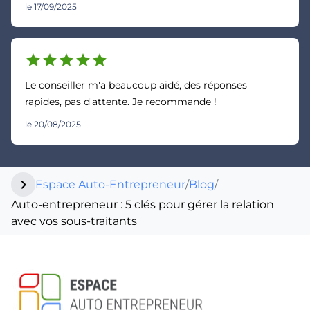
le 17/09/2025
star
star
star
star
star
Le conseiller m'a beaucoup aidé, des réponses
rapides, pas d'attente. Je recommande !
le 20/08/2025
chevron_right
Espace Auto-Entrepreneur
/
Blog
/
Auto-entrepreneur : 5 clés pour gérer la relation
avec vos sous-traitants