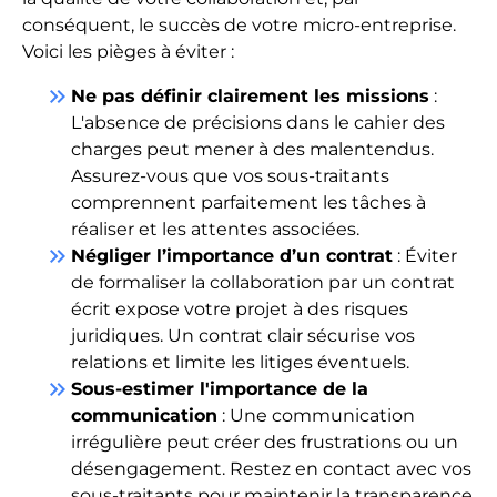
conséquent, le succès de votre micro-entreprise.
Voici les pièges à éviter :
keyboard_double_arrow_right
Ne pas définir clairement les missions
:
L'absence de précisions dans le cahier des
charges peut mener à des malentendus.
Assurez-vous que vos sous-traitants
comprennent parfaitement les tâches à
réaliser et les attentes associées.
keyboard_double_arrow_right
Négliger l’importance d’un contrat
: Éviter
de formaliser la collaboration par un contrat
écrit expose votre projet à des risques
juridiques. Un contrat clair sécurise vos
relations et limite les litiges éventuels.
keyboard_double_arrow_right
Sous-estimer l'importance de la
communication
: Une communication
irrégulière peut créer des frustrations ou un
désengagement. Restez en contact avec vos
sous-traitants pour maintenir la transparence