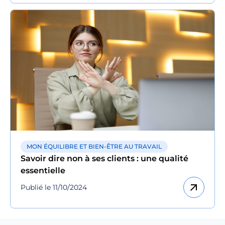
MON ÉQUILIBRE ET BIEN-ÊTRE AU TRAVAIL
Savoir dire non à ses clients : une qualité
essentielle
arrow_outward
Publié le 11/10/2024