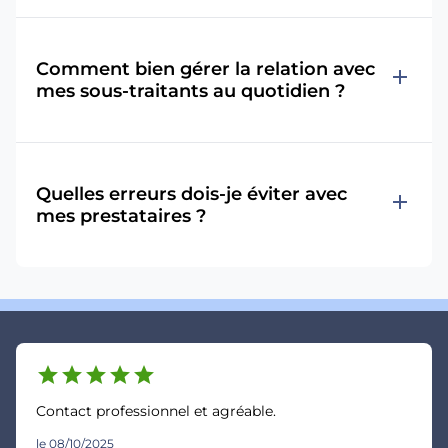
Comment bien gérer la relation avec
add
mes sous-traitants au quotidien ?
Quelles erreurs dois-je éviter avec
add
mes prestataires ?
star
star
star
star
star
Contact professionnel et agréable.
le 08/10/2025