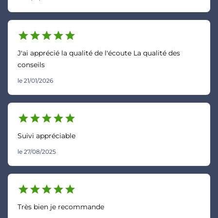
star
star
star
star
star
J'ai apprécié la qualité de l'écoute La qualité des
conseils
le 21/01/2026
star
star
star
star
star
Suivi appréciable
le 27/08/2025
star
star
star
star
star
Très bien je recommande