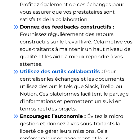
Profitez également de ces échanges pour
vous assurer que vos prestataires sont
satisfaits de la collaboration.
keyboard_double_arrow_right
Donnez des feedbacks constructifs :
Fournissez régulièrement des retours
constructifs sur le travail livré. Cela motive vos
sous-traitants à maintenir un haut niveau de
qualité et les aide à mieux répondre à vos
attentes.
keyboard_double_arrow_right
Utilisez des outils collaboratifs
:
Pour
centraliser les échanges et les documents,
utilisez des outils tels que Slack, Trello, ou
Notion. Ces plateformes facilitent le partage
d’informations et permettent un suivi en
temps réel des projets.
keyboard_double_arrow_right
Encouragez l’autonomie :
Évitez la micro
gestion et donnez à vos sous-traitants la
liberté de gérer leurs missions. Cela
renforcera leur engagement et leur