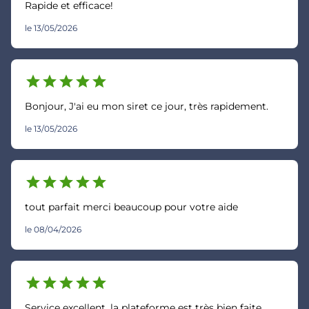
Rapide et efficace!
le 13/05/2026
star
star
star
star
star
Bonjour, J'ai eu mon siret ce jour, très rapidement.
le 13/05/2026
star
star
star
star
star
tout parfait merci beaucoup pour votre aide
le 08/04/2026
star
star
star
star
star
Service excellent, la plateforme est très bien faite.