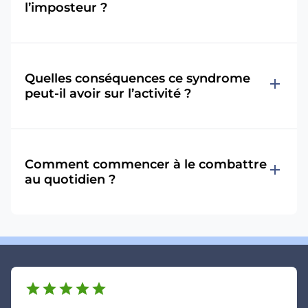
l’imposteur ?
Quelles conséquences ce syndrome
add
peut-il avoir sur l’activité ?
Comment commencer à le combattre
add
au quotidien ?
star
star
star
star
star