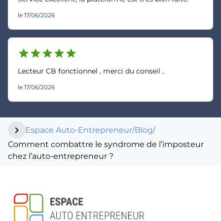
le 17/06/2026
star
star
star
star
star
Lecteur CB fonctionnel , merci du conseil ,
le 17/06/2026
chevron_right
Espace Auto-Entrepreneur
/
Blog
/
Comment combattre le syndrome de l’imposteur
chez l’auto-entrepreneur ?