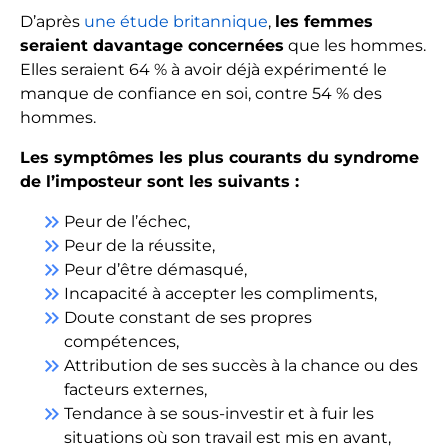
D’après
une étude britannique
,
les femmes
seraient davantage concernées
que les hommes.
Elles seraient 64 % à avoir déjà expérimenté le
manque de confiance en soi, contre 54 % des
hommes.
Les symptômes les plus courants du syndrome
de l’imposteur sont les suivants :
keyboard_double_arrow_right
Peur de l’échec,
keyboard_double_arrow_right
Peur de la réussite,
keyboard_double_arrow_right
Peur d’être démasqué,
keyboard_double_arrow_right
Incapacité à accepter les compliments,
keyboard_double_arrow_right
Doute constant de ses propres
compétences,
keyboard_double_arrow_right
Attribution de ses succès à la chance ou des
facteurs externes,
keyboard_double_arrow_right
Tendance à se sous-investir et à fuir les
situations où son travail est mis en avant,