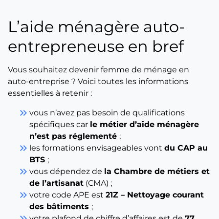
L’aide ménagère auto-
entrepreneuse en bref
Vous souhaitez devenir femme de ménage en
auto-entreprise ? Voici toutes les informations
essentielles à retenir :
keyboard_double_arrow_right
vous n’avez pas besoin de qualifications
spécifiques car
le métier d’aide ménagère
n’est pas réglementé
;
keyboard_double_arrow_right
les formations envisageables vont
du CAP au
BTS
;
keyboard_double_arrow_right
vous dépendez de
la Chambre de métiers et
de l’artisanat
(CMA) ;
keyboard_double_arrow_right
votre code APE est
21Z – Nettoyage courant
des bâtiments
;
keyboard_double_arrow_right
votre plafond de chiffre d’affaires est de
77