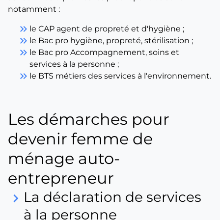
notamment :
keyboard_double_arrow_right
le CAP agent de propreté et d'hygiène ;
keyboard_double_arrow_right
le Bac pro hygiène, propreté, stérilisation ;
keyboard_double_arrow_right
le Bac pro Accompagnement, soins et
services à la personne ;
keyboard_double_arrow_right
le BTS métiers des services à l'environnement.
Les démarches pour
devenir femme de
ménage auto-
entrepreneur
La déclaration de services
keyboard_arrow_right
à la personne