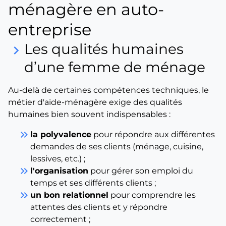
ménagère en auto-
entreprise
Les qualités humaines
keyboard_arrow_right
d’une femme de ménage
Au-delà de certaines compétences techniques, le
métier d'aide-ménagère exige des qualités
humaines bien souvent indispensables :
keyboard_double_arrow_right
la polyvalence
pour répondre aux différentes
demandes de ses clients (ménage, cuisine,
lessives, etc.) ;
keyboard_double_arrow_right
l'organisation
pour gérer son emploi du
temps et ses différents clients ;
keyboard_double_arrow_right
un bon relationnel
pour comprendre les
attentes des clients et y répondre
correctement ;