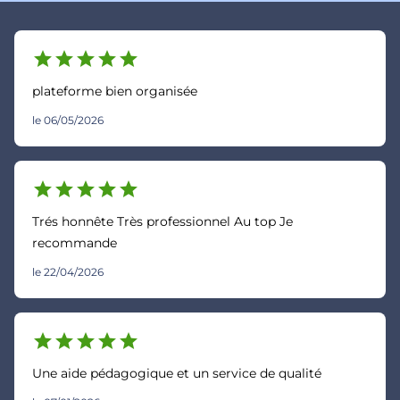
star
star
star
star
star
plateforme bien organisée
le 06/05/2026
star
star
star
star
star
Trés honnête Très professionnel Au top Je
recommande
le 22/04/2026
star
star
star
star
star
Une aide pédagogique et un service de qualité