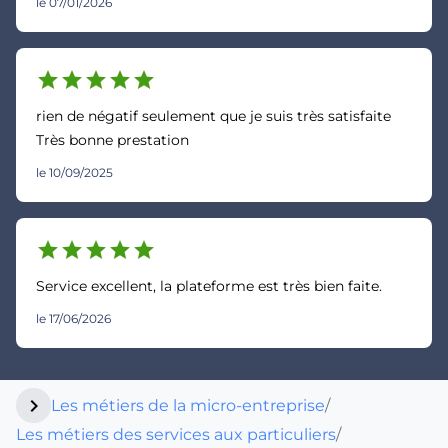
le 07/01/2026
star
star
star
star
star
rien de négatif seulement que je suis très satisfaite
Très bonne prestation
le 10/09/2025
star
star
star
star
star
Service excellent, la plateforme est très bien faite.
le 17/06/2026
chevron_right
Les métiers de la micro-entreprise
/
Les métiers des services aux particuliers
/