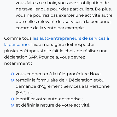
vous faites ce choix, vous avez l'obligation de
ne travailler que pour des particuliers. De plus,
vous ne pourrez pas exercer une activité autre
que celles relevant des services à la personne,
comme de la vente par exemple.
Comme tous
les auto-entrepreneurs de services à
la personne
, l'aide ménagère doit respecter
plusieurs étapes si elle fait le choix de réaliser une
déclaration SAP. Pour cela, vous devrez
notamment :
keyboard_double_arrow_right
vous connecter à la télé-procédure Nova ;
keyboard_double_arrow_right
remplir le formulaire de « Déclaration et/ou
demande d'Agrément Services à la Personne
(SAP) » ;
keyboard_double_arrow_right
identifier votre auto-entreprise ;
keyboard_double_arrow_right
et définir la nature de votre activité.