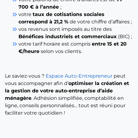
700 € à l’année
;
keyboard_double_arrow_right
votre
taux de cotisations sociales
correspond à 21,2 %
de votre chiffre d’affaires ;
keyboard_double_arrow_right
vos revenus sont imposés au titre des
Bénéfices industriels et commerciaux
(BIC) ;
keyboard_double_arrow_right
votre tarif horaire est compris
entre 15 et 20
€/heure
selon vos clients.
Le saviez-vous ?
Espace Auto-Entrepreneur
peut
vous accompagner afin d’
optimiser la création et
la gestion de votre auto-entreprise d’aide
ménagère
. Adhésion simplifiée, comptabilité en
ligne, conseils personnalisés… tout est réuni pour
faciliter votre quotidien !