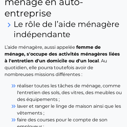
ménage en auto-
entreprise
Le rôle de l’aide ménagère
keyboard_arrow_right
indépendante
L’aide ménagère, aussi appelée
femme de
ménage, s'occupe des activités ménagères liées
à l'entretien d'un domicile ou d'un local
. Au
quotidien, elle pourra toutefois avoir de
nombreuses missions différentes :
keyboard_double_arrow_right
réaliser toutes les tâches de ménage, comme
l'entretien des sols, des vitres, des meubles ou
des équipements ;
keyboard_double_arrow_right
laver et ranger le linge de maison ainsi que les
vêtements ;
keyboard_double_arrow_right
faire des courses pour le compte de son
employeur ;