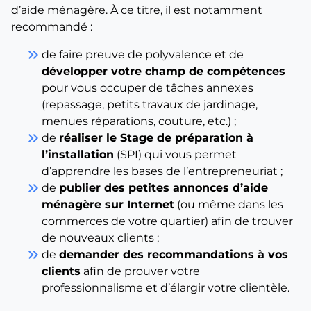
d’aide ménagère. À ce titre, il est notamment
recommandé :
keyboard_double_arrow_right
de faire preuve de polyvalence et de
développer votre champ de compétences
pour vous occuper de tâches annexes
(repassage, petits travaux de jardinage,
menues réparations, couture, etc.) ;
keyboard_double_arrow_right
de
réaliser le Stage de préparation à
l’installation
(SPI) qui vous permet
d’apprendre les bases de l’entrepreneuriat ;
keyboard_double_arrow_right
de
publier des petites annonces d’aide
ménagère sur Internet
(ou même dans les
commerces de votre quartier) afin de trouver
de nouveaux clients ;
keyboard_double_arrow_right
de
demander des recommandations à vos
clients
afin de prouver votre
professionnalisme et d’élargir votre clientèle.