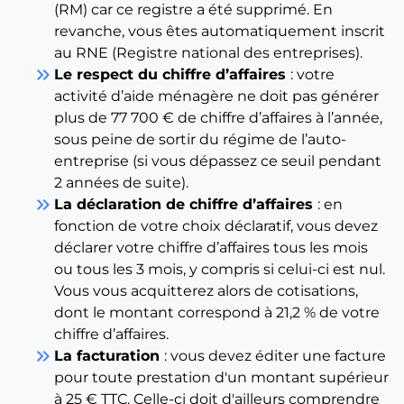
(RM) car ce registre a été supprimé. En
revanche, vous êtes automatiquement inscrit
au RNE (Registre national des entreprises).
keyboard_double_arrow_right
Le respect du chiffre d’affaires
: votre
activité d’aide ménagère ne doit pas générer
plus de 77 700 € de chiffre d’affaires à l’année,
sous peine de sortir du régime de l’auto-
entreprise (si vous dépassez ce seuil pendant
2 années de suite).
keyboard_double_arrow_right
La déclaration de chiffre d’affaires
: en
fonction de votre choix déclaratif, vous devez
déclarer votre chiffre d’affaires tous les mois
ou tous les 3 mois, y compris si celui-ci est nul.
Vous vous acquitterez alors de cotisations,
dont le montant correspond à 21,2 % de votre
chiffre d’affaires.
keyboard_double_arrow_right
La facturation
: vous devez éditer une facture
pour toute prestation d'un montant supérieur
à 25 € TTC. Celle-ci doit d'ailleurs comprendre