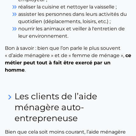
keyboard_double_arrow_right
réaliser la cuisine et nettoyer la vaisselle ;
keyboard_double_arrow_right
assister les personnes dans leurs activités du
quotidien (déplacements, loisirs, etc.) ;
keyboard_double_arrow_right
nourrir les animaux et veiller à l'entretien de
leur environnement.
Bon à savoir : bien que l’on parle le plus souvent
« d’aide ménagère » et de « femme de ménage »,
ce
métier peut tout à fait être exercé par un
homme
.
Les clients de l’aide
keyboard_arrow_right
ménagère auto-
entrepreneuse
Bien que cela soit moins courant, l’aide ménagère