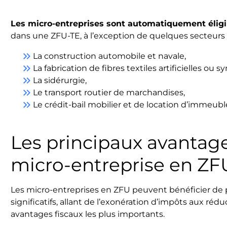
Les micro-entreprises sont automatiquement éligi
dans une ZFU-TE, à l’exception de quelques secteurs d’
keyboard_double_arrow_right
La construction automobile et navale,
keyboard_double_arrow_right
La fabrication de fibres textiles artificielles ou 
keyboard_double_arrow_right
La sidérurgie,
keyboard_double_arrow_right
Le transport routier de marchandises,
keyboard_double_arrow_right
Le crédit-bail mobilier et de location d’immeubl
Les principaux avantage
micro-entreprise en ZF
Les micro-entreprises en ZFU peuvent bénéficier de 
significatifs, allant de l’exonération d’impôts aux réduc
avantages fiscaux les plus importants.