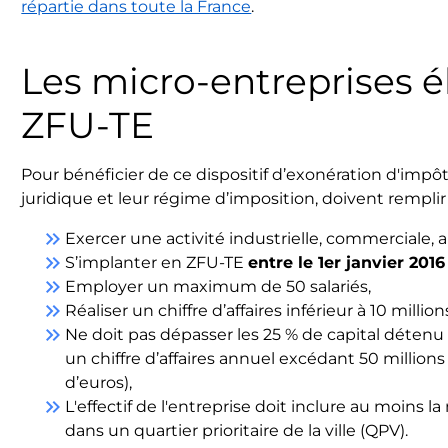
répartie dans toute la France
.
Les micro-entreprises él
ZFU-TE
Pour bénéficier de ce dispositif d’exonération d'impôt,
juridique et leur régime d’imposition, doivent remplir l
keyboard_double_arrow_right
Exercer une activité industrielle, commerciale, ar
keyboard_double_arrow_right
S’implanter en ZFU-TE
entre le 1er janvier 201
keyboard_double_arrow_right
Employer un maximum de 50 salariés,
keyboard_double_arrow_right
Réaliser un chiffre d’affaires inférieur à 10 million
keyboard_double_arrow_right
Ne doit pas dépasser les 25 % de capital détenu 
un chiffre d’affaires annuel excédant 50 millions
d’euros),
keyboard_double_arrow_right
L'effectif de l'entreprise doit inclure au moins l
dans un quartier prioritaire de la ville (QPV).