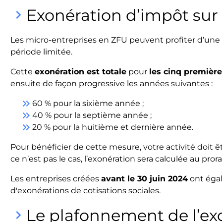
Exonération d’impôt sur
keyboard_arrow_right
Les micro-entreprises en ZFU peuvent profiter d’une 
période limitée.
Cette
exonération est totale
pour
les cinq premièr
ensuite de façon progressive les années suivantes :
keyboard_double_arrow_right
60 % pour la sixième année ;
keyboard_double_arrow_right
40 % pour la septième année ;
keyboard_double_arrow_right
20 % pour la huitième et dernière année.
Pour bénéficier de cette mesure, votre activité doit ê
ce n’est pas le cas, l’exonération sera calculée au prora
Les entreprises créées
avant le 30 juin 2024
ont égal
d'exonérations de cotisations sociales.
Le plafonnement de l’ex
keyboard_arrow_right