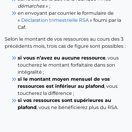
démarches
» ;
keyboard_double_arrow_right
en envoyant par courrier le formulaire de
«
Déclaration trimestrielle RSA
» fourni par la
Caf.
Selon le montant de vos ressources au cours des 3
précédents mois, trois cas de figure sont possibles :
keyboard_double_arrow_right
si vous n’avez eu aucune ressource
, vous
toucherez le montant forfaitaire dans son
intégralité ;
keyboard_double_arrow_right
si le montant moyen mensuel de vos
ressources est inférieur au plafond
, vous
toucherez la différence ;
keyboard_double_arrow_right
si vos ressources sont supérieures au
plafond
, vous ne bénéficierez plus du RSA.