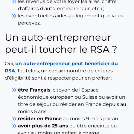
keyboard_double_arrow_right
les revenus de votre foyer (salaires, chiffre
d'affaires d'auto-entrepreneur, etc.) ;
keyboard_double_arrow_right
les éventuelles aides au logement que vous
percevez.
Un auto-entrepreneur
peut-il toucher le RSA ?
Oui,
un auto-entrepreneur peut bénéficier du
RSA
. Toutefois, un certain nombre de critères
d’éligibilité sont à respecter pour en profiter :
keyboard_double_arrow_right
être Français
, citoyen de l'Espace
économique européen ou Suisse ou avoir un
titre de séjour ou résider en France depuis au
moins 5 ans ;
keyboard_double_arrow_right
résider en France
au moins 9 mois par an ;
keyboard_double_arrow_right
avoir plus de 25 ans
ou être enceinte ou
avoir au moins un enfant à charge ;