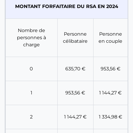
MONTANT FORFAITAIRE DU RSA EN 2024
Nombre de
Personne
Personne
personnes à
célibataire
en couple
charge
0
635,70 €
953,56 €
1
953,56 €
1 144,27 €
2
1 144,27 €
1 334,98 €