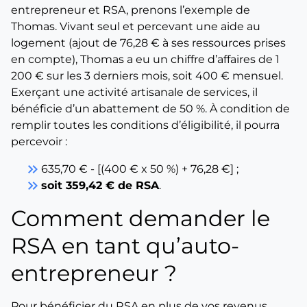
entrepreneur et RSA, prenons l’exemple de
Thomas. Vivant seul et percevant une aide au
logement (ajout de 76,28 € à ses ressources prises
en compte), Thomas a eu un chiffre d’affaires de 1
200 € sur les 3 derniers mois, soit 400 € mensuel.
Exerçant une activité artisanale de services, il
bénéficie d’un abattement de 50 %. À condition de
remplir toutes les conditions d’éligibilité, il pourra
percevoir :
keyboard_double_arrow_right
635,70 € - [(400 € x 50 %) + 76,28 €] ;
keyboard_double_arrow_right
soit 359,42 € de RSA
.
Comment demander le
RSA en tant qu’auto-
entrepreneur ?
Pour bénéficier du RSA en plus de vos revenus