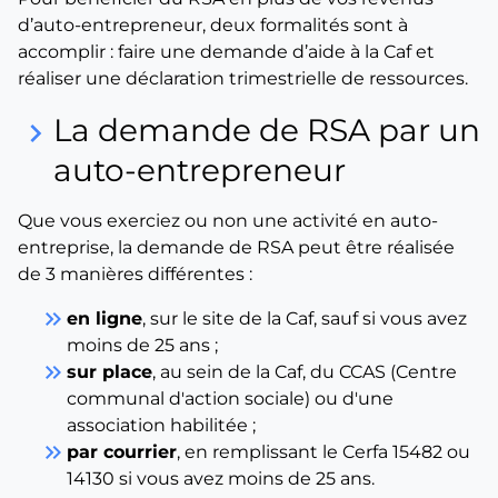
d’auto-entrepreneur, deux formalités sont à
accomplir : faire une demande d’aide à la Caf et
réaliser une déclaration trimestrielle de ressources.
La demande de RSA par un
keyboard_arrow_right
auto-entrepreneur
Que vous exerciez ou non une activité en auto-
entreprise, la demande de RSA peut être réalisée
de 3 manières différentes :
keyboard_double_arrow_right
en ligne
, sur le site de la Caf, sauf si vous avez
moins de 25 ans ;
keyboard_double_arrow_right
sur place
, au sein de la Caf, du CCAS (Centre
communal d'action sociale) ou d'une
association habilitée ;
keyboard_double_arrow_right
par courrier
, en remplissant le Cerfa 15482 ou
14130 si vous avez moins de 25 ans.