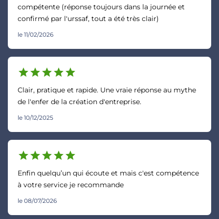
compétente (réponse toujours dans la journée et
confirmé par l'urssaf, tout a été très clair)
le 11/02/2026
star
star
star
star
star
Clair, pratique et rapide. Une vraie réponse au mythe
de l'enfer de la création d'entreprise.
le 10/12/2025
star
star
star
star
star
Enfin quelqu’un qui écoute et mais c'est compétence
à votre service je recommande
le 08/07/2026