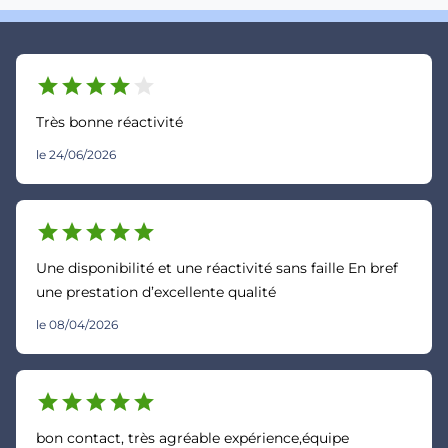
star
star
star
star
star
Très bonne réactivité
le 24/06/2026
star
star
star
star
star
Une disponibilité et une réactivité sans faille En bref
une prestation d’excellente qualité
le 08/04/2026
star
star
star
star
star
bon contact, très agréable expérience,équipe