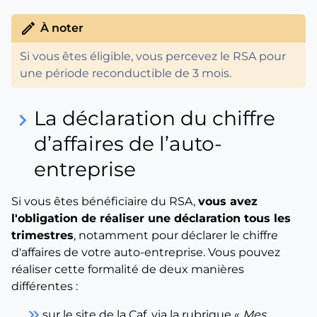
edit
À noter
Si vous êtes éligible, vous percevez le RSA pour
une période reconductible de 3 mois.
La déclaration du chiffre
keyboard_arrow_right
d’affaires de l’auto-
entreprise
Si vous êtes bénéficiaire du RSA,
vous avez
l'obligation de réaliser une déclaration tous les
trimestres
, notamment pour déclarer le chiffre
d'affaires de votre auto-entreprise. Vous pouvez
réaliser cette formalité de deux manières
différentes :
keyboard_double_arrow_right
sur le site de la Caf, via la rubrique «
Mes