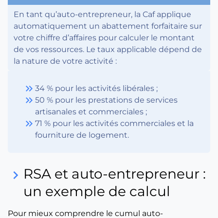
En tant qu’auto-entrepreneur, la Caf applique
automatiquement un abattement forfaitaire sur
votre chiffre d’affaires pour calculer le montant
de vos ressources. Le taux applicable dépend de
la nature de votre activité :
keyboard_double_arrow_right
34 % pour les activités libérales ;
keyboard_double_arrow_right
50 % pour les prestations de services
artisanales et commerciales ;
keyboard_double_arrow_right
71 % pour les activités commerciales et la
fourniture de logement.
RSA et auto-entrepreneur :
keyboard_arrow_right
un exemple de calcul
Pour mieux comprendre le cumul auto-