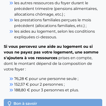
keyboard_double_arrow_right
les autres ressources du foyer durant le
précédent trimestre (pensions alimentaires,
allocations chômage, etc.) ;
keyboard_double_arrow_right
les prestations familiales perçues le mois
précédent (allocations familiales, etc.) ;
keyboard_double_arrow_right
les aides au logement, selon les conditions
expliquées ci-dessous.
Si vous percevez une aide au logement ou si
vous ne payez pas votre logement, une somme
s'ajoutera à vos ressources
prises en compte,
dont le montant dépend de la composition de
votre foyer :
keyboard_double_arrow_right
76,28 € pour une personne seule ;
keyboard_double_arrow_right
152,57 € pour 2 personnes ;
keyboard_double_arrow_right
188,80 € pour 3 personnes et plus.
lightbulb
Bon à savoir