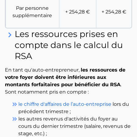
Par personne
+ 254,28 €
+ 254,28 €
supplémentaire
Les ressources prises en
keyboard_arrow_right
compte dans le calcul du
RSA
En tant qu'auto-entrepreneur,
les ressources de
votre foyer doivent être inférieures aux
montants forfaitaires pour bénéficier du RSA
.
Sont notamment pris en compte :
keyboard_double_arrow_right
le chiffre d'affaires de l’auto-entreprise
lors du
précédent trimestre ;
keyboard_double_arrow_right
les autres revenus d'activités du foyer au
cours du dernier trimestre (salaire, revenus de
stage, etc.) ;