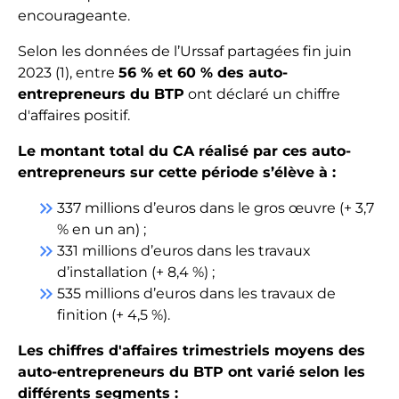
encourageante.
Selon les données de l’Urssaf partagées fin juin
2023 (1), entre
56 % et 60 % des auto-
entrepreneurs du BTP
ont déclaré un chiffre
d'affaires positif.
Le montant total du CA réalisé par ces auto-
entrepreneurs sur cette période s’élève à :
keyboard_double_arrow_right
337 millions d’euros dans le gros œuvre (+ 3,7
% en un an) ;
keyboard_double_arrow_right
331 millions d’euros dans les travaux
d’installation (+ 8,4 %) ;
keyboard_double_arrow_right
535 millions d’euros dans les travaux de
finition (+ 4,5 %).
Les chiffres d'affaires trimestriels moyens des
auto-entrepreneurs du BTP ont varié selon les
différents segments :