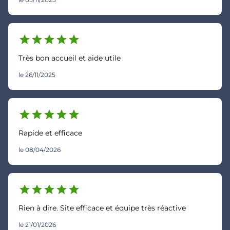
star
star
star
star
star
Très bon accueil et aide utile
le 26/11/2025
star
star
star
star
star
Rapide et efficace
le 08/04/2026
star
star
star
star
star
Rien à dire. Site efficace et équipe très réactive
le 21/01/2026