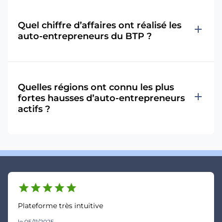
Quel chiffre d’affaires ont réalisé les
add
auto-entrepreneurs du BTP ?
Quelles régions ont connu les plus
add
fortes hausses d’auto-entrepreneurs
actifs ?
star
star
star
star
star
Plateforme très intuitive
le 05/11/2025