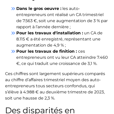
keyboard_double_arrow_right
Dans le gros oeuvre :
les auto-
entrepreneurs ont réalisé un CA trimestriel
de 7.563 €, soit une augmentation de 3 % par
rapport à l’année dernière ;
keyboard_double_arrow_right
Pour les travaux d'installation :
un CA de
8.115 € a été enregistré, représentant une
augmentation de 4,9 % ;
keyboard_double_arrow_right
Pour les travaux de finition :
ces
entrepreneurs ont vu leur CA atteindre 7.460
€, ce qui traduit une croissance de 3,1 %.
Ces chiffres sont largement supérieurs comparés
au chiffre d’affaires trimestriel moyen des auto-
entrepreneurs tous secteurs confondus, qui
s’élève à 4.988 € au deuxième trimestre de 2023,
soit une hausse de 2,3 %.
Des disparités en