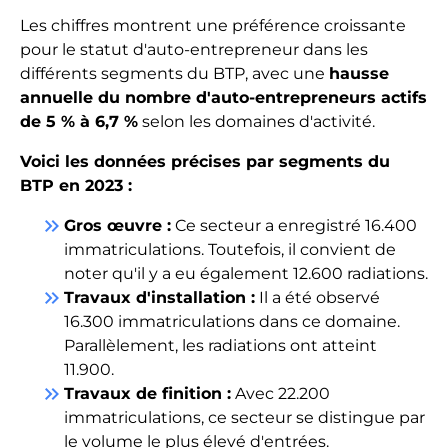
Les chiffres montrent une préférence croissante
pour le statut d'auto-entrepreneur dans les
différents segments du BTP, avec une
hausse
annuelle du nombre d'auto-entrepreneurs actifs
de 5 % à 6,7 %
selon les domaines d'activité.
Voici les données précises par segments du
BTP en 2023 :
keyboard_double_arrow_right
Gros œuvre :
Ce secteur a enregistré 16.400
immatriculations. Toutefois, il convient de
noter qu'il y a eu également 12.600 radiations.
keyboard_double_arrow_right
Travaux d'installation :
Il a été observé
16.300 immatriculations dans ce domaine.
Parallèlement, les radiations ont atteint
11.900.
keyboard_double_arrow_right
Travaux de finition :
Avec 22.200
immatriculations, ce secteur se distingue par
le volume le plus élevé d'entrées.