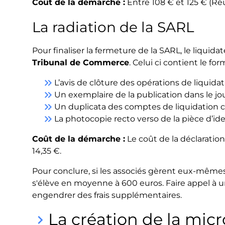
Coût de la démarche :
Entre 108 € et 125 € (Ré
La radiation de la SARL
Pour finaliser la fermeture de la SARL, le liquida
Tribunal de Commerce
. Celui ci contient le f
keyboard_double_arrow_right
L’avis de clôture des opérations de liquidat
keyboard_double_arrow_right
Un exemplaire de la publication dans le jo
keyboard_double_arrow_right
Un duplicata des comptes de liquidation cer
keyboard_double_arrow_right
La photocopie recto verso de la pièce d’ide
Coût de la démarche :
Le coût de la déclaratio
14,35 €.
Pour conclure, si les associés gèrent eux-mêmes
s'élève en moyenne à 600 euros. Faire appel à
engendrer des frais supplémentaires.
La création de la mic
keyboard_arrow_right