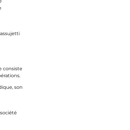
e
e
 assujetti
le consiste
érations.
idique, son
 société