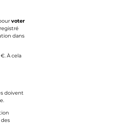
 pour
voter
registré
lution dans
€. À cela
és doivent
re.
tion
t des