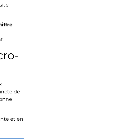
site
iffre
t.
cro-
x
tincte de
sonne
ante et en