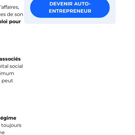
DEVENIR AUTO-
affaires,
ENTREPRENEUR
les de son
loi pour
associés
tal social
inimum
t peut
 régime
t toujours
ne