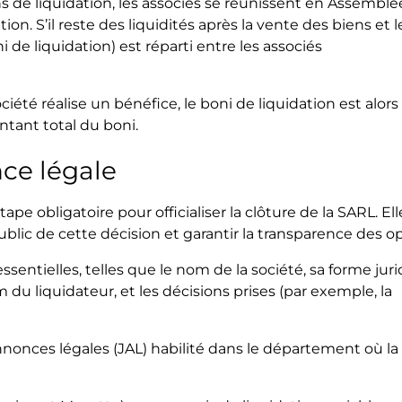
ons de liquidation, les associés se réunissent en Assemblé
n. S’il reste des liquidités après la vente des biens et l
 de liquidation) est réparti entre les associés
société réalise un bénéfice, le boni de liquidation est alors
ntant total du boni.
nce légale
ape obligatoire pour officialiser la clôture de la SARL. El
blic de cette décision et garantir la transparence des op
sentielles, telles que le nom de la société, sa forme jur
om du liquidateur, et les décisions prises (par exemple, la
nnonces légales (JAL) habilité dans le département où la