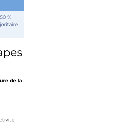
(50 %
oritaire
tapes
ure de la
tivité