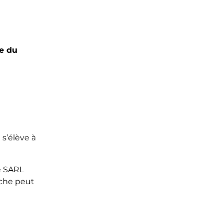
fe du
s’élève à
e SARL
rche peut