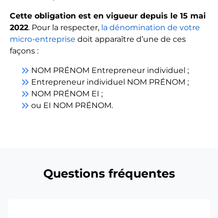
Cette obligation est en vigueur depuis le 15 mai
2022
. Pour la respecter,
la dénomination de votre
micro-entreprise
doit apparaître d’une de ces
façons :
keyboard_double_arrow_right
NOM PRÉNOM Entrepreneur individuel ;
keyboard_double_arrow_right
Entrepreneur individuel NOM PRÉNOM ;
keyboard_double_arrow_right
NOM PRÉNOM EI ;
keyboard_double_arrow_right
ou EI NOM PRÉNOM.
Questions fréquentes