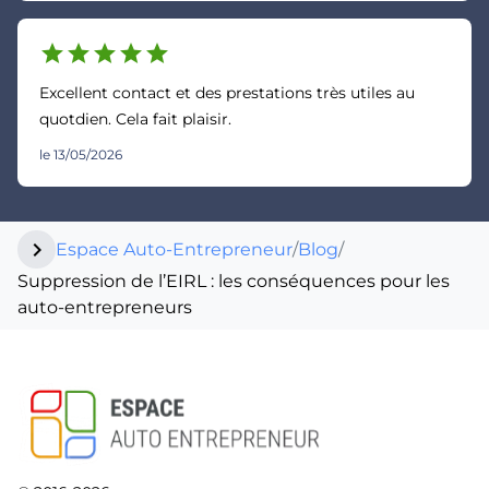
star
star
star
star
star
Excellent contact et des prestations très utiles au
quotdien. Cela fait plaisir.
le 13/05/2026
chevron_right
Espace Auto-Entrepreneur
/
Blog
/
Suppression de l’EIRL : les conséquences pour les
auto-entrepreneurs