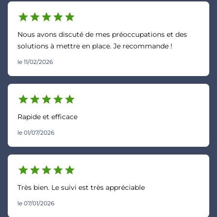
star
star
star
star
star
Nous avons discuté de mes préoccupations et des
solutions à mettre en place. Je recommande !
le 11/02/2026
star
star
star
star
star
Rapide et efficace
le 01/07/2026
star
star
star
star
star
Très bien. Le suivi est très appréciable
le 07/01/2026