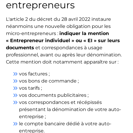
entrepreneurs
L'article 2 du décret du 28 avril 2022 instaure
néanmoins une nouvelle obligation pour les
micro-entrepreneurs :
indiquer la mention
« Entrepreneur individuel » ou « EI » sur leurs
documents
et correspondances à usage
professionnel, avant ou après leur dénomination.
Cette mention doit notamment apparaître sur :
keyboard_double_arrow_right
vos factures ;
keyboard_double_arrow_right
vos bons de commande ;
keyboard_double_arrow_right
vos tarifs ;
keyboard_double_arrow_right
vos documents publicitaires ;
keyboard_double_arrow_right
vos correspondances et récépissés
présentant la dénomination de votre auto-
entreprise ;
keyboard_double_arrow_right
le compte bancaire dédié à votre auto-
entreprise.