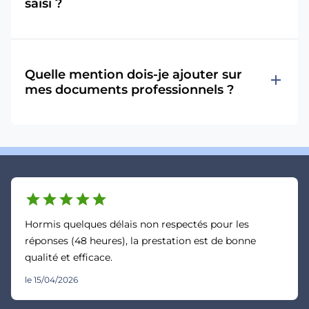
saisi ?
Quelle mention dois-je ajouter sur
add
mes documents professionnels ?
star
star
star
star
star
Hormis quelques délais non respectés pour les
réponses (48 heures), la prestation est de bonne
qualité et efficace.
le 15/04/2026