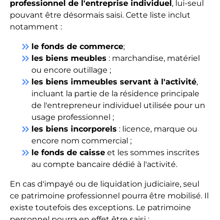
professionnel de l'entreprise individuel
, lui-seul
pouvant être désormais saisi. Cette liste inclut
notamment :
keyboard_double_arrow_right
le fonds de commerce
;
keyboard_double_arrow_right
les biens meubles
: marchandise, matériel
ou encore outillage ;
keyboard_double_arrow_right
les biens immeubles servant à l'activité
,
incluant la partie de la résidence principale
de l'entrepreneur individuel utilisée pour un
usage professionnel ;
keyboard_double_arrow_right
les biens incorporels
: licence, marque ou
encore nom commercial ;
keyboard_double_arrow_right
le fonds de caisse
et les sommes inscrites
au compte bancaire dédié à l'activité.
En cas d'impayé ou de liquidation judiciaire, seul
ce patrimoine professionnel pourra être mobilisé. Il
existe toutefois des exceptions. Le patrimoine
personnel pourra en effet être saisi :