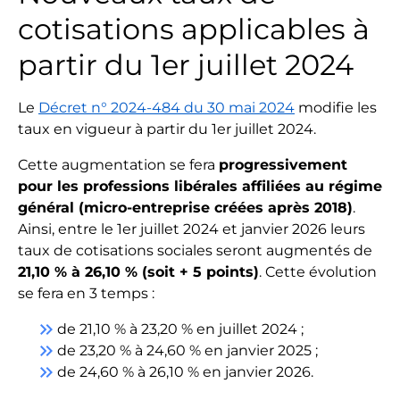
cotisations applicables à
partir du 1er juillet 2024
Le
Décret n° 2024-484 du 30 mai 2024
modifie les
taux en vigueur à partir du 1er juillet 2024.
Cette augmentation se fera
progressivement
pour les professions libérales affiliées au régime
général (micro-entreprise créées après 2018)
.
Ainsi, entre le 1er juillet 2024 et janvier 2026 leurs
taux de cotisations sociales seront augmentés de
21,10 % à 26,10 % (soit + 5 points)
. Cette évolution
se fera en 3 temps :
keyboard_double_arrow_right
de 21,10 % à 23,20 % en juillet 2024 ;
keyboard_double_arrow_right
de 23,20 % à 24,60 % en janvier 2025 ;
keyboard_double_arrow_right
de 24,60 % à 26,10 % en janvier 2026.