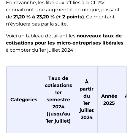
En revanche, les libéraux affiliés à la CIPAV
connaîtront une augmentation unique, passant
de
21,20 % à 23,20 % (+ 2 points)
. Ce montant
n’évoluera pas par la suite.
Voici un tableau détaillant les
nouveaux taux de
cotisations pour les micro-entreprises libérales
,
à compter du 1er juillet 2024 :
Taux de
À
cotisations
partir
1er
du
Année
An
Catégories
semestre
1er
2025
20
2024
juillet
(jusqu'au
2024
1er juillet)