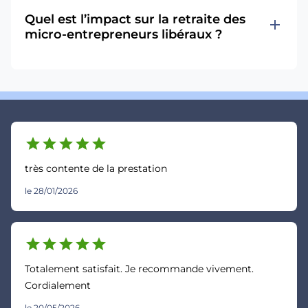
Quel est l’impact sur la retraite des
add
micro-entrepreneurs libéraux ?
star
star
star
star
star
très contente de la prestation
le 28/01/2026
star
star
star
star
star
Totalement satisfait. Je recommande vivement.
Cordialement
le 20/05/2026