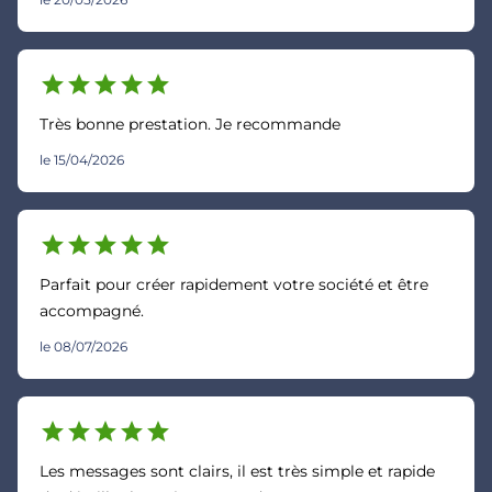
star
star
star
star
star
Très bonne prestation. Je recommande
le 15/04/2026
star
star
star
star
star
Parfait pour créer rapidement votre société et être
accompagné.
le 08/07/2026
star
star
star
star
star
Les messages sont clairs, il est très simple et rapide