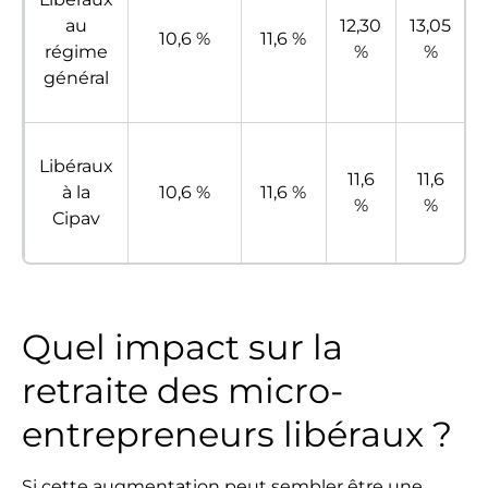
au
12,30
13,05
10,6 %
11,6 %
régime
%
%
général
Libéraux
11,6
11,6
à la
10,6 %
11,6 %
%
%
Cipav
Quel impact sur la
retraite des micro-
entrepreneurs libéraux ?
Si cette augmentation peut sembler être une