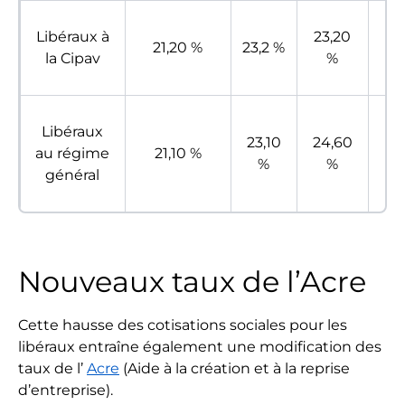
Libéraux à
23,20
23
21,20 %
23,2 %
la Cipav
%
Libéraux
23,10
24,60
26
au régime
21,10 %
%
%
général
Nouveaux taux de l’Acre
Cette hausse des cotisations sociales pour les
libéraux entraîne également une modification des
taux de l’
Acre
(Aide à la création et à la reprise
d’entreprise).