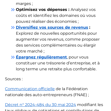
marges ;
keyboard_double_arrow_right
Optimisez vos dépenses :
Analysez vos
coûts et identifiez les domaines où vous
pouvez réaliser des économies ;
keyboard_double_arrow_right
Diversifiez vos sources de revenus
:
Explorez de nouvelles opportunités pour
augmenter vos revenus, comme proposer
des services complémentaires ou élargir
votre marché ;
keyboard_double_arrow_right
Épargnez régulièrement
, pour vous
constituer une trésorerie d’entreprise, et à
long terme une retraite plus confortable.
Sources :
Communication officielle
de la Fédération
nationale des auto-entrepreneurs (FNAE) ;
Décret n° 2024-484 du 30 mai 2024
modifiant les
taux globaux de cotisations et contributions de