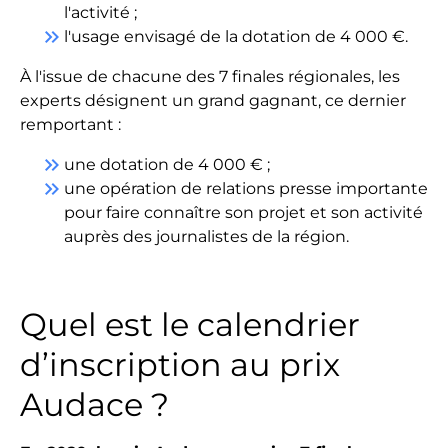
l'activité ;
keyboard_double_arrow_right
l'usage envisagé de la dotation de 4 000 €.
À l'issue de chacune des 7 finales régionales, les
experts désignent un grand gagnant, ce dernier
remportant :
keyboard_double_arrow_right
une dotation de 4 000 € ;
keyboard_double_arrow_right
une opération de relations presse importante
pour faire connaître son projet et son activité
auprès des journalistes de la région.
Quel est le calendrier
d’inscription au prix
Audace ?