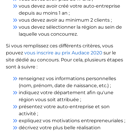
keyboard_double_arrow_right
vous devez avoir créé votre auto-entreprise
depuis au moins 1 an ;
keyboard_double_arrow_right
vous devez avoir au minimum 2 clients ;
keyboard_double_arrow_right
vous devez sélectionner la région au sein de
laquelle vous concourrez.
Si vous remplissez ces différents critères, vous
pouvez
vous inscrire au prix Audace 2020
sur le
site dédié au concours. Pour cela, plusieurs étapes
sont à suivre :
keyboard_double_arrow_right
renseignez vos informations personnelles
(nom, prénom, date de naissance, etc.) ;
keyboard_double_arrow_right
indiquez votre département afin qu'une
région vous soit attribuée ;
keyboard_double_arrow_right
présentez votre auto-entreprise et son
activité ;
keyboard_double_arrow_right
expliquez vos motivations entrepreneuriales ;
keyboard_double_arrow_right
décrivez votre plus belle réalisation