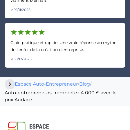
vraiment bien fait
le 19/11/2025
star
star
star
star
star
Clair, pratique et rapide. Une vraie réponse au mythe
de l'enfer de la création d'entreprise.
le 10/12/2025
chevron_right
Espace Auto-Entrepreneur
/
Blog
/
Auto-entrepreneurs : remportez 4 000 € avec le
prix Audace