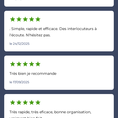
star
star
star
star
star
. Simple, rapide et efficace. Des interlocuteurs à
l'écoute. N'hésitez pas.
le 24/12/2025
star
star
star
star
star
Très bien je recommande
le 17/09/2025
star
star
star
star
star
Très rapide, très eficace, bonne organisation,