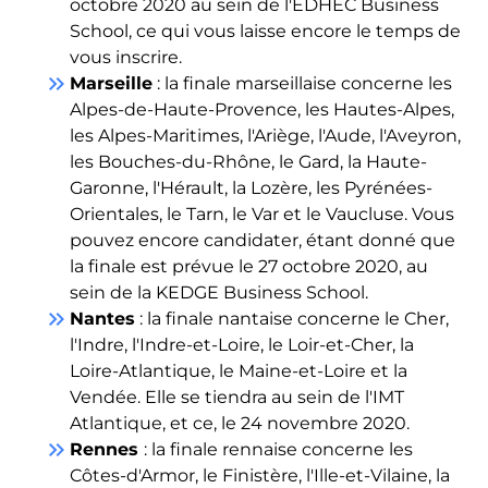
octobre 2020 au sein de l'EDHEC Business
School, ce qui vous laisse encore le temps de
vous inscrire.
keyboard_double_arrow_right
Marseille
: la finale marseillaise concerne les
Alpes-de-Haute-Provence, les Hautes-Alpes,
les Alpes-Maritimes, l'Ariège, l'Aude, l'Aveyron,
les Bouches-du-Rhône, le Gard, la Haute-
Garonne, l'Hérault, la Lozère, les Pyrénées-
Orientales, le Tarn, le Var et le Vaucluse. Vous
pouvez encore candidater, étant donné que
la finale est prévue le 27 octobre 2020, au
sein de la KEDGE Business School.
keyboard_double_arrow_right
Nantes
: la finale nantaise concerne le Cher,
l'Indre, l'Indre-et-Loire, le Loir-et-Cher, la
Loire-Atlantique, le Maine-et-Loire et la
Vendée. Elle se tiendra au sein de l'IMT
Atlantique, et ce, le 24 novembre 2020.
keyboard_double_arrow_right
Rennes
: la finale rennaise concerne les
Côtes-d'Armor, le Finistère, l'Ille-et-Vilaine, la