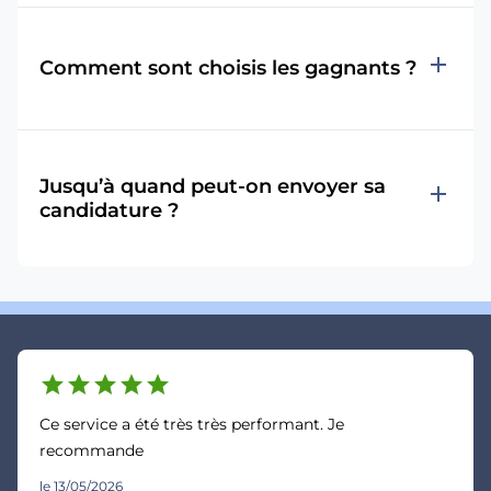
add
Comment sont choisis les gagnants ?
Jusqu’à quand peut-on envoyer sa
add
candidature ?
star
star
star
star
star
Ce service a été très très performant. Je
recommande
le 13/05/2026