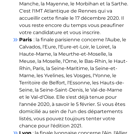
Manche, la Mayenne, le Morbihan et la Sarthe.
C'est l'IMT Atlantique de Rennes qui va
accueillir cette finale le 17 décembre 2020. Il
vous reste encore du temps vous peaufiner
votre candidature et vous inscrire.
keyboard_double_arrow_right
Paris
: la finale parisienne concerne l'Aube, le
Calvados, l'Eure, l'Eure-et-Loir, le Loiret, la
Haute-Marne, la Meurthe-et-Moselle, la
Meuse, la Moselle, l'Orne, le Bas-Rhin, le Haut-
Rhin, Paris, la Seine-Maritime, la Seine-et-
Marne, les Yvelines, les Vosges, l'Yonne, le
Territoire de Belfort, l'Essonne, les Hauts-de-
Seine, la Seine-Saint-Denis, le Val-de-Marne
et le Val-d'Oise. Elle s'est déjà tenue pour
l'année 2020, à savoir le 5 février. Si vous êtes
domicilié au sein de l'un des départements
listés, vous pouvez toujours tenter votre
chance pour l'édition 2021.
keyboard_double_arrow_right
Lyon
: la finale lyonnaise concerne l'Ain, l'Allier,