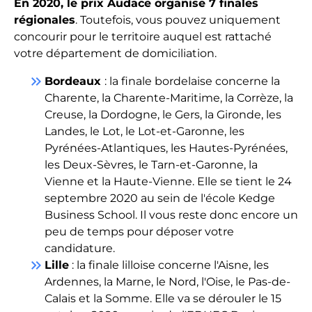
En 2020, le prix Audace organise 7 finales
régionales
. Toutefois, vous pouvez uniquement
concourir pour le territoire auquel est rattaché
votre département de domiciliation.
keyboard_double_arrow_right
Bordeaux
: la finale bordelaise concerne la
Charente, la Charente-Maritime, la Corrèze, la
Creuse, la Dordogne, le Gers, la Gironde, les
Landes, le Lot, le Lot-et-Garonne, les
Pyrénées-Atlantiques, les Hautes-Pyrénées,
les Deux-Sèvres, le Tarn-et-Garonne, la
Vienne et la Haute-Vienne. Elle se tient le 24
septembre 2020 au sein de l'école Kedge
Business School. Il vous reste donc encore un
peu de temps pour déposer votre
candidature.
keyboard_double_arrow_right
Lille
: la finale lilloise concerne l'Aisne, les
Ardennes, la Marne, le Nord, l'Oise, le Pas-de-
Calais et la Somme. Elle va se dérouler le 15