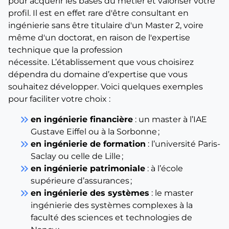
pour acquérir les bases du métier et valoriser votre
profil. Il est en effet rare d'être consultant en
ingénierie sans être titulaire d'un Master 2, voire
même d'un doctorat, en raison de l'expertise
technique que la profession
nécessite. L’établissement que vous choisirez
dépendra du domaine d’expertise que vous
souhaitez développer. Voici quelques exemples
pour faciliter votre choix :
keyboard_double_arrow_right
en ingénierie financière
: un master à l’IAE
Gustave Eiffel ou à la Sorbonne ;
keyboard_double_arrow_right
en ingénierie de formation
: l’université Paris-
Saclay ou celle de Lille ;
keyboard_double_arrow_right
en ingénierie patrimoniale
: à l’école
supérieure d’assurances ;
keyboard_double_arrow_right
en ingénierie des systèmes
: le master
ingénierie des systèmes complexes à la
faculté des sciences et technologies de