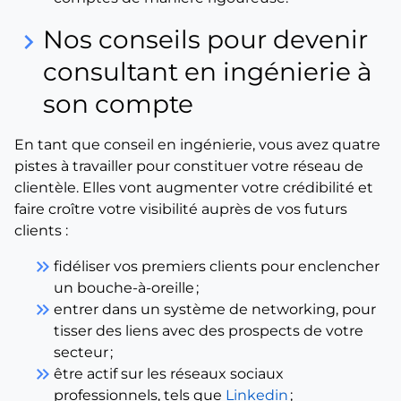
Nos conseils pour devenir
keyboard_arrow_right
consultant en ingénierie à
son compte
En tant que conseil en ingénierie, vous avez quatre
pistes à travailler pour constituer votre réseau de
clientèle. Elles vont augmenter votre crédibilité et
faire croître votre visibilité auprès de vos futurs
clients :
keyboard_double_arrow_right
fidéliser vos premiers clients pour enclencher
un bouche-à-oreille ;
keyboard_double_arrow_right
entrer dans un système de networking, pour
tisser des liens avec des prospects de votre
secteur ;
keyboard_double_arrow_right
être actif sur les réseaux sociaux
professionnels, tels que
Linkedin
;