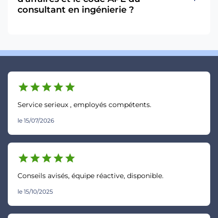
consultant en ingénierie ?
star
star
star
star
star
Service serieux , employés compétents.
le 15/07/2026
star
star
star
star
star
Conseils avisés, équipe réactive, disponible.
le 15/10/2025