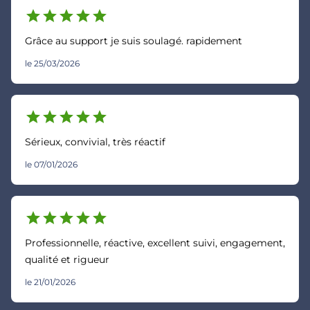
star
star
star
star
star
Grâce au support je suis soulagé. rapidement
le 25/03/2026
star
star
star
star
star
Sérieux, convivial, très réactif
le 07/01/2026
star
star
star
star
star
Professionnelle, réactive, excellent suivi, engagement,
qualité et rigueur
le 21/01/2026