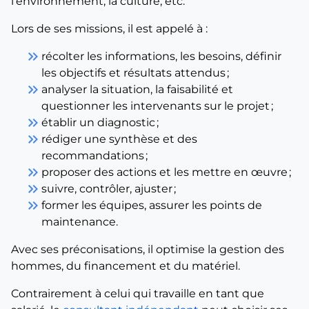
l’environnement, la culture, etc.
Lors de ses missions, il est appelé à :
keyboard_double_arrow_right
récolter les informations, les besoins, définir
les objectifs et résultats attendus ;
keyboard_double_arrow_right
analyser la situation, la faisabilité et
questionner les intervenants sur le projet ;
keyboard_double_arrow_right
établir un diagnostic ;
keyboard_double_arrow_right
rédiger une synthèse et des
recommandations ;
keyboard_double_arrow_right
proposer des actions et les mettre en œuvre ;
keyboard_double_arrow_right
suivre, contrôler, ajuster ;
keyboard_double_arrow_right
former les équipes, assurer les points de
maintenance.
Avec ses préconisations, il optimise la gestion des
hommes, du financement et du matériel.
Contrairement à celui qui travaille en tant que