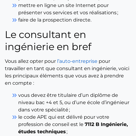
keyboard_double_arrow_right
mettre en ligne un site Internet pour
présenter vos services et vos réalisations ;
keyboard_double_arrow_right
faire de la prospection directe.
Le consultant en
ingénierie en bref
Vous allez opter pour
l’auto-entreprise
pour
travailler en tant que consultant en ingénierie, voici
les principaux éléments que vous avez à prendre
en compte :
keyboard_double_arrow_right
vous devez être titulaire d’un diplôme de
niveau bac +4 et 5, ou d’une école d’ingénieur
dans votre spécialité ;
keyboard_double_arrow_right
le code APE qui est délivré pour votre
profession de conseil est le
7112 B Ingénierie,
études techniques
;