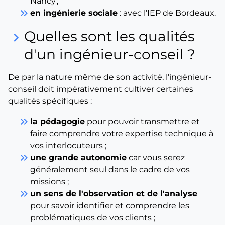
Nancy ;
keyboard_double_arrow_right
en ingénierie sociale
: avec l’IEP de Bordeaux.
Quelles sont les qualités
keyboard_arrow_right
d'un ingénieur-conseil ?
De par la nature même de son activité, l'ingénieur-
conseil doit impérativement cultiver certaines
qualités spécifiques :
keyboard_double_arrow_right
la pédagogie
pour pouvoir transmettre et
faire comprendre votre expertise technique à
vos interlocuteurs ;
keyboard_double_arrow_right
une grande autonomie
car vous serez
généralement seul dans le cadre de vos
missions ;
keyboard_double_arrow_right
un sens de l'observation et de l'analyse
pour savoir identifier et comprendre les
problématiques de vos clients ;