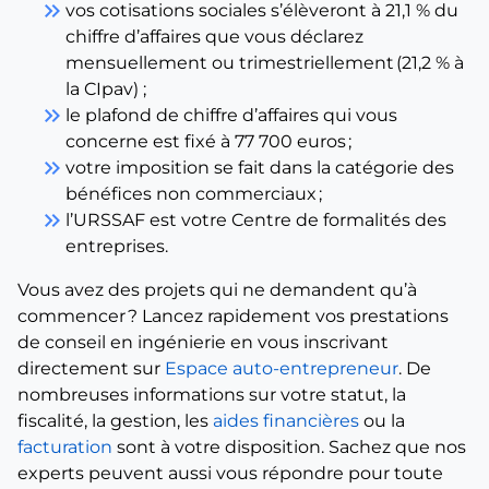
keyboard_double_arrow_right
vos cotisations sociales s’élèveront à 21,1 % du
chiffre d’affaires que vous déclarez
mensuellement ou trimestriellement (21,2 % à
la CIpav) ;
keyboard_double_arrow_right
le plafond de chiffre d’affaires qui vous
concerne est fixé à 77 700 euros ;
keyboard_double_arrow_right
votre imposition se fait dans la catégorie des
bénéfices non commerciaux ;
keyboard_double_arrow_right
l’URSSAF est votre Centre de formalités des
entreprises.
Vous avez des projets qui ne demandent qu’à
commencer ? Lancez rapidement vos prestations
de conseil en ingénierie en vous inscrivant
directement sur
Espace auto-entrepreneur
. De
nombreuses informations sur votre statut, la
fiscalité, la gestion, les
aides financières
ou la
facturation
sont à votre disposition. Sachez que nos
experts peuvent aussi vous répondre pour toute