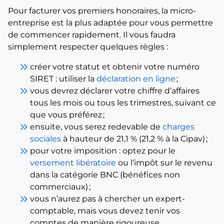
Pour facturer vos premiers honoraires, la micro-
entreprise est la plus adaptée pour vous permettre
de commencer rapidement. Il vous faudra
simplement respecter quelques règles :
keyboard_double_arrow_right
créer votre statut et obtenir votre numéro
SIRET : utiliser la
déclaration en ligne
;
keyboard_double_arrow_right
vous devrez déclarer votre chiffre d’affaires
tous les mois ou tous les trimestres, suivant ce
que vous préférez ;
keyboard_double_arrow_right
ensuite, vous serez redevable de
charges
sociales
à hauteur de 21,1 % (21,2 % à la Cipav) ;
keyboard_double_arrow_right
pour votre imposition : optez pour le
versement libératoire
ou l’impôt sur le revenu
dans la catégorie BNC (bénéfices non
commerciaux) ;
keyboard_double_arrow_right
vous n’aurez pas à chercher un expert-
comptable, mais vous devez tenir vos
comptes de manière rigoureuse.