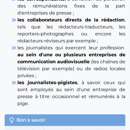
des rémunérations fixes de la part
d'entreprises de presse ;
keyboard_double_arrow_right
les collaborateurs directs de la rédaction
,
tels que les rédacteurs-traducteurs, les
reporters-photographes ou encore les
rédacteurs-réviseurs par exemple ;
keyboard_double_arrow_right
les journalistes qui exercent leur profession
au sein d'une ou plusieurs entreprises de
communication audiovisuelle
(les chaînes de
télévision par exemple) ou de radios locales
privées ;
keyboard_double_arrow_right
les journalistes-pigistes
, à savoir ceux qui
sont employés au sein d'une entreprise de
presse à titre occasionnel et rémunérés à la
pige.
lightbulb
Bon à savoir