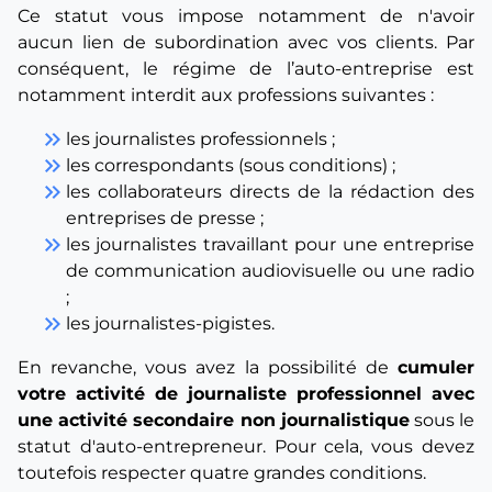
Ce statut vous impose notamment de n'avoir
aucun lien de subordination avec vos clients. Par
conséquent, le régime de l’auto-entreprise est
notamment interdit aux professions suivantes :
keyboard_double_arrow_right
les journalistes professionnels ;
keyboard_double_arrow_right
les correspondants (sous conditions) ;
keyboard_double_arrow_right
les collaborateurs directs de la rédaction des
entreprises de presse ;
keyboard_double_arrow_right
les journalistes travaillant pour une entreprise
de communication audiovisuelle ou une radio
;
keyboard_double_arrow_right
les journalistes-pigistes.
En revanche, vous avez la possibilité de
cumuler
votre activité de journaliste professionnel avec
une activité secondaire non journalistique
sous le
statut d'auto-entrepreneur. Pour cela, vous devez
toutefois respecter quatre grandes conditions.