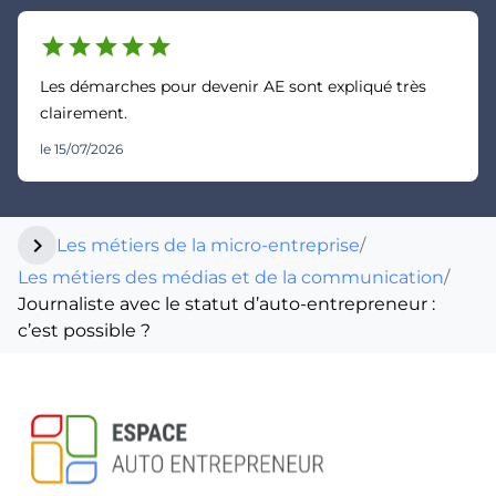
star
star
star
star
star
Les démarches pour devenir AE sont expliqué très
clairement.
le 15/07/2026
chevron_right
Les métiers de la micro-entreprise
/
Les métiers des médias et de la communication
/
Journaliste avec le statut d’auto-entrepreneur :
c’est possible ?