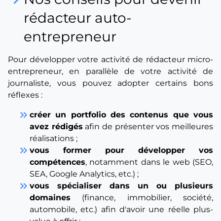
keyboard_arrow_right
rédacteur auto-
entrepreneur
Pour développer votre activité de rédacteur micro-
entrepreneur, en parallèle de votre activité de
journaliste, vous pouvez adopter certains bons
réflexes :
keyboard_double_arrow_right
créer un portfolio des contenus que vous
avez rédigés
afin de présenter vos meilleures
réalisations ;
keyboard_double_arrow_right
vous former pour développer vos
compétences
, notamment dans le web (SEO,
SEA, Google Analytics, etc.) ;
keyboard_double_arrow_right
vous spécialiser dans un ou plusieurs
domaines
(finance, immobilier, société,
automobile, etc.) afin d'avoir une réelle plus-