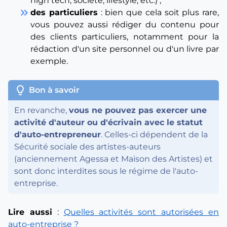
high tech, société, lifestyle, etc.) ;
keyboard_double_arrow_right
des particuliers
: bien que cela soit plus rare,
vous pouvez aussi rédiger du contenu pour
des clients particuliers, notamment pour la
rédaction d'un site personnel ou d'un livre par
exemple.
lightbulb
Bon à savoir
En revanche,
vous ne pouvez pas exercer une
activité d'auteur ou d'écrivain avec le statut
d'auto-entrepreneur
. Celles-ci dépendent de la
Sécurité sociale des artistes-auteurs
(anciennement Agessa et Maison des Artistes) et
sont donc interdites sous le régime de l'auto-
entreprise.
Lire aussi
:
Quelles activités sont autorisées en
auto-entreprise ?