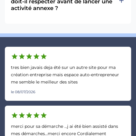
add
doit-il respecter avant de lancer une
activité annexe ?
star
star
star
star
star
tres bien javais deja été sur un autre site pour ma
création entreprise mais espace auto-entrepreneur
me semble le meilleur des sites
le 08/07/2026
star
star
star
star
star
merci pour sa démarche ...j ai été bien assisté dans
mes démarches...merci encore Cordialement