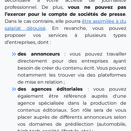
secondaire à votre activité de journaliste
professionnel. De plus,
vous ne pouvez pas
l’exercer pour le compte de sociétés de presse
.
Dans le cas contraire, elle pourra
être assimilée à du
salariat déguisé
. En revanche, vous pouvez
proposer vos services à plusieurs types
d’entreprises, dont :
keyboard_double_arrow_right
des annonceurs
: vous pouvez travailler
directement pour des entreprises ayant
besoin de créer du contenu écrit. Vous pouvez
notamment les trouver via des plateformes
de mise en relation ;
keyboard_double_arrow_right
des agences éditoriales
: vous pouvez
également être référencé auprès d'une
agence spécialisée dans la production de
contenus éditoriaux. Son rôle sera de vous
placer auprès de différents annonceurs selon
vos domaines de prédilection (automobile,