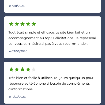
le 19/11/2025
star
star
star
star
star
Tout était simple et efficace. Le site bien fait et un
accompagnement au top ! Félicitations. Je repasserai
par vous et n'hésiterai pas à vous recommander.
le 03/06/2026
star
star
star
star
star
Très bien et facile à utiliser. Toujours quelqu'un pour
répondre au téléphone si besoin de compléments
d'informations
le 11/03/2026