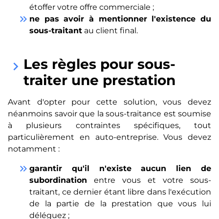
étoffer votre offre commerciale ;
keyboard_double_arrow_right
ne pas avoir à mentionner l'existence du
sous-traitant
au client final.
Les règles pour sous-
keyboard_arrow_right
traiter une prestation
Avant d'opter pour cette solution, vous devez
néanmoins savoir que la sous-traitance est soumise
à plusieurs contraintes spécifiques, tout
particulièrement en auto-entreprise. Vous devez
notamment :
keyboard_double_arrow_right
garantir qu'il n'existe aucun lien de
subordination
entre vous et votre sous-
traitant, ce dernier étant libre dans l'exécution
de la partie de la prestation que vous lui
déléguez ;