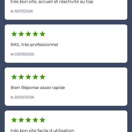
très bon site, accueil et réactivité au top
le 15/07/2026
star
star
star
star
star
RAS, très professionnel
le 03/09/2025
star
star
star
star
star
Bien Réponse assez rapide
le 25/02/2026
star
star
star
star
star
très bon site facile d utilisation