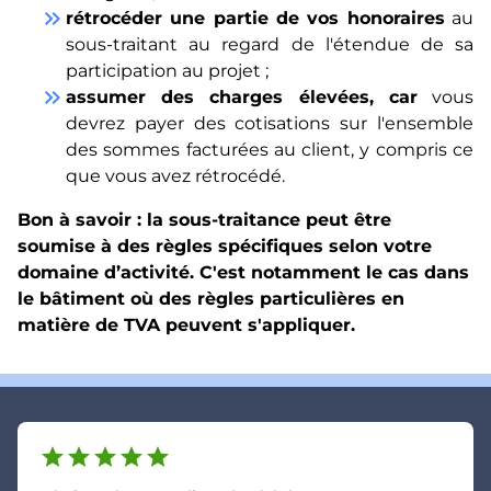
keyboard_double_arrow_right
rétrocéder une partie de vos honoraires
au
sous-traitant au regard de l'étendue de sa
participation au projet ;
keyboard_double_arrow_right
assumer des charges élevées, car
vous
devrez payer des cotisations sur l'ensemble
des sommes facturées au client, y compris ce
que vous avez rétrocédé.
Bon à savoir : la sous-traitance peut être
soumise à des règles spécifiques selon votre
domaine d’activité. C'est notamment le cas dans
le bâtiment où des règles particulières en
matière de TVA peuvent s'appliquer.
star
star
star
star
star