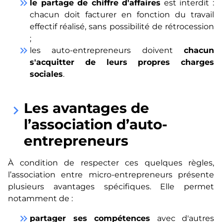
keyboard_double_arrow_right
le partage de chiffre d'affaires
est interdit :
chacun doit facturer en fonction du travail
effectif réalisé, sans possibilité de rétrocession
;
keyboard_double_arrow_right
les auto-entrepreneurs doivent
chacun
s'acquitter de leurs propres charges
sociales
.
Les avantages de
keyboard_arrow_right
l’association d’auto-
entrepreneurs
À condition de respecter ces quelques règles,
l’association entre micro-entrepreneurs présente
plusieurs avantages spécifiques. Elle permet
notamment de :
keyboard_double_arrow_right
partager ses compétences
avec d'autres