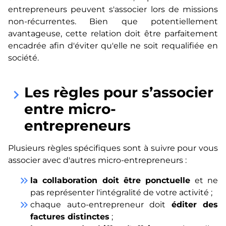
entrepreneurs peuvent s'associer lors de missions
non-récurrentes. Bien que potentiellement
avantageuse, cette relation doit être parfaitement
encadrée afin d'éviter qu'elle ne soit requalifiée en
société.
Les règles pour s’associer
keyboard_arrow_right
entre micro-
entrepreneurs
Plusieurs règles spécifiques sont à suivre pour vous
associer avec d'autres micro-entrepreneurs :
keyboard_double_arrow_right
la collaboration doit être ponctuelle
et ne
pas représenter l'intégralité de votre activité ;
keyboard_double_arrow_right
chaque auto-entrepreneur doit
éditer des
factures distinctes
;