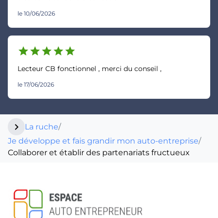
le 10/06/2026
star
star
star
star
star
Lecteur CB fonctionnel , merci du conseil ,
le 17/06/2026
chevron_right
La ruche
/
Je développe et fais grandir mon auto-entreprise
/
Collaborer et établir des partenariats fructueux