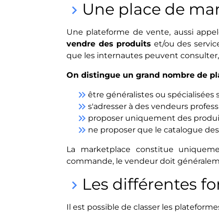
Une place de mar
keyboard_arrow_right
Une plateforme de vente, aussi appe
vendre des produits
et/ou des service
que les internautes peuvent consulte
On distingue un grand nombre de pl
keyboard_double_arrow_right
être généralistes ou spécialisée
keyboard_double_arrow_right
s'adresser à des vendeurs professi
keyboard_double_arrow_right
proposer uniquement des produits
keyboard_double_arrow_right
ne proposer que le catalogue de
La marketplace constitue unique
commande, le vendeur doit généralemen
Les différentes 
keyboard_arrow_right
Il est possible de classer les plateform