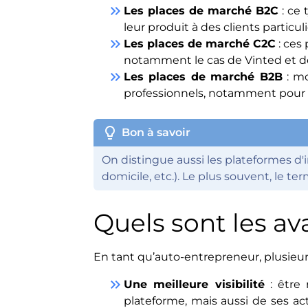
keyboard_double_arrow_right
Les places de marché B2C
: ce
leur produit à des clients particu
keyboard_double_arrow_right
Les places de marché C2C
: ces
notamment le cas de Vinted et 
keyboard_double_arrow_right
Les places de marché B2B
: mo
professionnels, notamment pour s'
lightbulb
Bon à savoir
On distingue aussi les plateformes d'
domicile, etc.). Le plus souvent, le 
Quels sont les a
En tant qu’auto-entrepreneur, plusieur
keyboard_double_arrow_right
Une meilleure visibilité
: être 
plateforme, mais aussi de ses ac