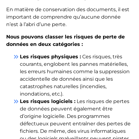
En matière de conservation des documents, il est
important de comprendre qu’aucune donnée
n’est à l’abri d’une perte.
Nous pouvons classer les risques de perte de
données en deux catégories :
keyboard_double_arrow_right
Les risques physiques :
Ces risques, très
courants, englobent les pannes matérielles,
les erreurs humaines comme la suppression
accidentelle de données ainsi que les
catastrophes naturelles (incendies,
inondations, etc.).
keyboard_double_arrow_right
Les risques logiciels :
Les risques de pertes
de données peuvent également être
d’origine logicielle. Des programmes
défectueux peuvent entraîner des pertes de
fichiers. De même, des virus informatiques
ou des logiciels malveillants peuvent pirater