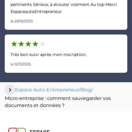
pertinents Sérieux, à écouter vraiment Au top Merci
EspaceautoEntrepreneur
le 29/10/2025
star
star
star
star
star
Très bon suivi après mon inscription.
le 12/11/2025
chevron_right
Espace Auto-Entrepreneur
/
Blog
/
Micro-entreprise : comment sauvegarder vos
documents et données ?