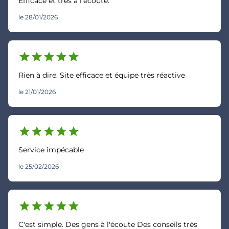
Efficace et très à l'écoute.
le 28/01/2026
star
star
star
star
star
Rien à dire. Site efficace et équipe très réactive
le 21/01/2026
star
star
star
star
star
Service impécable
le 25/02/2026
star
star
star
star
star
C'est simple. Des gens à l'écoute Des conseils très