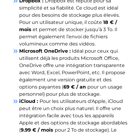
keyboard_double_arrow_right
Dropbox :
Dropbox est réputé pour sa
simplicité et sa fiabilité. Ce cloud est idéal
pour des besoins de stockage plus élevés.
Pour un utilisateur unique, il coûte
18 € /
mois
et permet de stocker jusqu’à 3 To. Il
permet également l’envoi de fichiers
volumineux comme des vidéos.
keyboard_double_arrow_right
Microsoft OneDrive :
Idéal pour ceux qui
utilisent déjà les produits Microsoft Office,
OneDrive offre une intégration transparente
avec Word, Excel, PowerPoint, etc. Il propose
également une version gratuite et des
options payantes (
69 € / an
pour un usage
personnel) pour plus de stockage.
keyboard_double_arrow_right
iCloud :
Pour les utilisateurs d'Apple, iCloud
peut être un choix plus naturel. Il offre une
intégration facile avec tous les appareils
Apple et des options de stockage abordables
(
9.99 € / mois
pour 2 To de stockage). Le