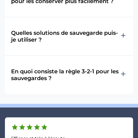
pour les conserver plus facilement ?
Quelles solutions de sauvegarde puis-
add
je utiliser ?
En quoi consiste la règle 3-2-1 pour les
add
sauvegardes ?
star
star
star
star
star