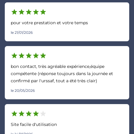
star
star
star
star
star
pour votre prestation et votre temps
le 21/01/2026
star
star
star
star
star
bon contact, très agréable expérience,équipe
compétente (réponse toujours dans la journée et
confirmé par l'urssaf, tout a été très clair)
le 20/05/2026
star
star
star
star
star
Site facile d'utilisation