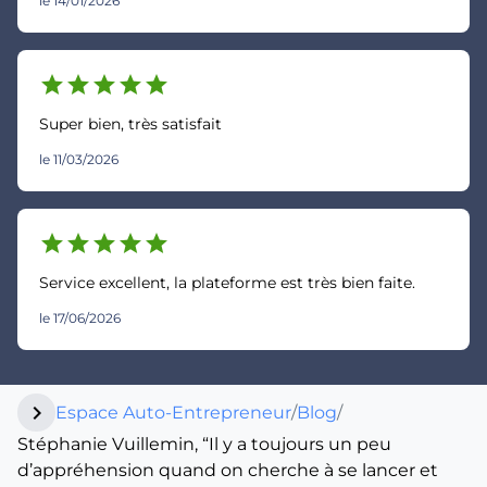
le 14/01/2026
star
star
star
star
star
Super bien, très satisfait
le 11/03/2026
star
star
star
star
star
Service excellent, la plateforme est très bien faite.
le 17/06/2026
chevron_right
Espace Auto-Entrepreneur
/
Blog
/
Stéphanie Vuillemin, “Il y a toujours un peu
d’appréhension quand on cherche à se lancer et