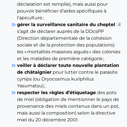
déclaration est remplie), mais aussi pour
pouvoir bénéficier d’aides spécifiques à
l’apiculture ;
keyboard_double_arrow_right
gérer la surveillance sanitaire du cheptel
: il
s’agit de déclarer auprès de la DDcsPP
(Direction départementale de la cohésion
sociale et de la protection des populations)
les « mortalités massives aiguës » des colonies
et les maladies de première catégorie ;
keyboard_double_arrow_right
veiller à déclarer toute nouvelle plantation
de châtaignier
pour lutter contre le parasite
cynips (ou Dryocosmus kuriphilus
Yasumatsu) ;
keyboard_double_arrow_right
respecter les règles d’étiquetage
des pots
de miel (obligation de mentionner le pays de
provenance des miels contenus dans un pot,
mais aussi la composition) selon la directive
miel du 20 décembre 2001.