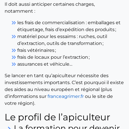
Il doit aussi anticiper certaines charges,
notamment :
keyboard_double_arrow_right
les frais de commercialisation : emballages et
étiquetage, frais d’expédition des produits ;
keyboard_double_arrow_right
matériel pour les essaims : ruches, outil
d’extraction, outils de transformation ;
keyboard_double_arrow_right
frais vétérinaires ;
keyboard_double_arrow_right
frais de locaux pour l’extraction ;
keyboard_double_arrow_right
assurances et véhicule…
Se lancer en tant qu’apiculteur nécessite des
investissements importants. C’est pourquoi il existe
des aides au niveau européen et régional (plus
d’informations sur
franceagrimer.fr
ou le site de
votre région).
Le profil de l’apiculteur
La formation pour devenir
keyboard_arrow_right