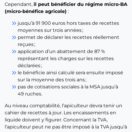
Cependant,
il peut bénéficier du régime micro-BA
(micro-bénéfice agricole)
:
keyboard_double_arrow_right
jusqu’à 91 900 euros hors taxes de recettes
moyennes sur trois années ;
keyboard_double_arrow_right
permet de déclarer les recettes réellement
reçues ;
keyboard_double_arrow_right
application d’un abattement de 87 %
représentant les charges sur les recettes
déclarées ;
keyboard_double_arrow_right
le bénéficie ainsi calculé sera ensuite imposé
sur la moyenne des trois ans ;
keyboard_double_arrow_right
pas de cotisations sociales à la MSA jusqu’à
49 ruches.
Au niveau comptabilité, l’apiculteur devra tenir un
cahier de recettes à jour. Les encaissements en
liquide doivent y figurer. Concernant la TVA,
l’apiculteur peut ne pas être imposé à la TVA jusqu’à