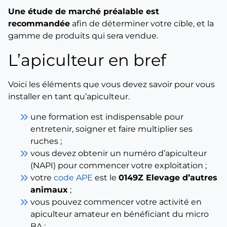
Une étude de marché préalable est
recommandée
afin de déterminer votre cible, et la
gamme de produits qui sera vendue.
L’apiculteur en bref
Voici les éléments que vous devez savoir pour vous
installer en tant qu’apiculteur.
keyboard_double_arrow_right
une formation est indispensable pour
entretenir, soigner et faire multiplier ses
ruches ;
keyboard_double_arrow_right
vous devez obtenir un numéro d’apiculteur
(NAPI) pour commencer votre exploitation ;
keyboard_double_arrow_right
votre
code APE
est le
0149Z Elevage d’autres
animaux
;
keyboard_double_arrow_right
vous pouvez commencer votre activité en
apiculteur amateur en bénéficiant du micro
BA ;