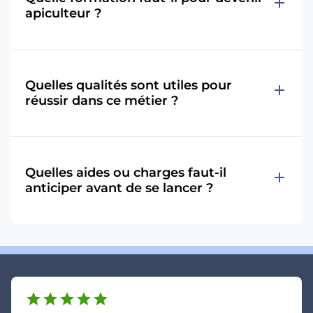
add
apiculteur ?
Quelles qualités sont utiles pour
add
réussir dans ce métier ?
Quelles aides ou charges faut-il
add
anticiper avant de se lancer ?
star
star
star
star
star