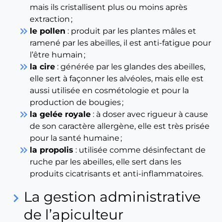
mais ils cristallisent plus ou moins après
extraction ;
keyboard_double_arrow_right
le pollen
: produit par les plantes mâles et
ramené par les abeilles, il est anti-fatigue pour
l’être humain ;
keyboard_double_arrow_right
la cire
: générée par les glandes des abeilles,
elle sert à façonner les alvéoles, mais elle est
aussi utilisée en cosmétologie et pour la
production de bougies ;
keyboard_double_arrow_right
la gelée royale
: à doser avec rigueur à cause
de son caractère allergène, elle est très prisée
pour la santé humaine ;
keyboard_double_arrow_right
la propolis
: utilisée comme désinfectant de
ruche par les abeilles, elle sert dans les
produits cicatrisants et anti-inflammatoires.
La gestion administrative
keyboard_arrow_right
de l’apiculteur