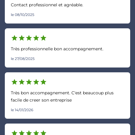
Contact professionnel et agréable.
le 08/10/2025
star
star
star
star
star
Très professionnelle bon accompagnement.
le 27/08/2025
star
star
star
star
star
Très bon accompagnement. C'est beaucoup plus
facile de creer son entreprise
le 14/01/2026
star
star
star
star
star