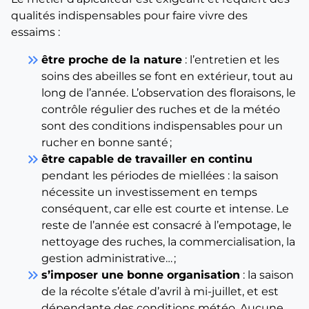
qualités indispensables pour faire vivre des
essaims :
keyboard_double_arrow_right
être proche de la nature
: l’entretien et les
soins des abeilles se font en extérieur, tout au
long de l’année. L’observation des floraisons, le
contrôle régulier des ruches et de la météo
sont des conditions indispensables pour un
rucher en bonne santé ;
keyboard_double_arrow_right
être capable de travailler en continu
pendant les périodes de miellées : la saison
nécessite un investissement en temps
conséquent, car elle est courte et intense. Le
reste de l’année est consacré à l’empotage, le
nettoyage des ruches, la commercialisation, la
gestion administrative… ;
keyboard_double_arrow_right
s’imposer une bonne organisation
: la saison
de la récolte s’étale d’avril à mi-juillet, et est
dépendante des conditions météo. Aucune