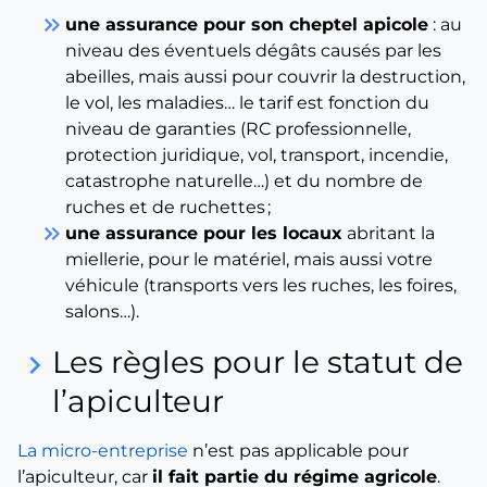
keyboard_double_arrow_right
une assurance pour son cheptel apicole
: au
niveau des éventuels dégâts causés par les
abeilles, mais aussi pour couvrir la destruction,
le vol, les maladies… le tarif est fonction du
niveau de garanties (RC professionnelle,
protection juridique, vol, transport, incendie,
catastrophe naturelle…) et du nombre de
ruches et de ruchettes ;
keyboard_double_arrow_right
une assurance pour les locaux
abritant la
miellerie, pour le matériel, mais aussi votre
véhicule (transports vers les ruches, les foires,
salons…).
Les règles pour le statut de
keyboard_arrow_right
l’apiculteur
La micro-entreprise
n’est pas applicable pour
l’apiculteur, car
il fait partie du régime agricole
.