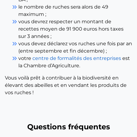
keyboard_double_arrow_right
le nombre de ruches sera alors de 49
maximum ;
keyboard_double_arrow_right
vous devrez respecter un montant de
recettes moyen de 91 900 euros hors taxes
sur 3 années ;
keyboard_double_arrow_right
vous devez déclarez vos ruches une fois par an
(entre septembre et fin décembre) ;
keyboard_double_arrow_right
votre
centre de formalités des entreprises
est
la Chambre d’Agriculture.
Vous voilà prêt à contribuer à la biodiversité en
élevant des abeilles et en vendant les produits de
vos ruches !
Questions fréquentes