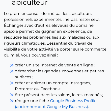
apiculteur
Le premier conseil donné par les apiculteurs
professionnels expérimentés : ne pas rester seul.
Échanger avec d’autres éleveurs du domaine
apicole permet de gagner en expérience, de
résoudre les problèmes liés aux maladies ou aux
rigueurs climatiques. L’essentiel du travail de
visibilité de votre activité va porter sur le commerce
du miel. Vous pouvez ainsi :
keyboard_double_arrow_right
créer un site Internet de vente en ligne ;
keyboard_double_arrow_right
démarcher les grandes, moyennes et petites
surfaces ;
keyboard_double_arrow_right
créer et animer un compte Instagram,
Pinterest ou Facebook ;
keyboard_double_arrow_right
être présent dans les salons, foires, marchés ;
keyboard_double_arrow_right
rédiger une fiche
Google Business Profile
(anciennement Google My Business)
.