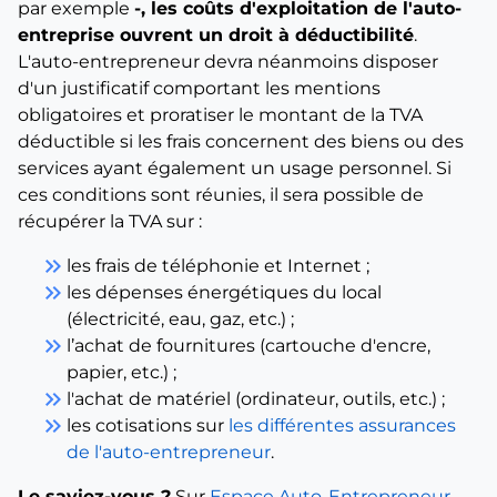
par exemple
-, les coûts d'exploitation de l'auto-
entreprise ouvrent un droit à déductibilité
.
L'auto-entrepreneur devra néanmoins disposer
d'un justificatif comportant les mentions
obligatoires et proratiser le montant de la TVA
déductible si les frais concernent des biens ou des
services ayant également un usage personnel. Si
ces conditions sont réunies, il sera possible de
récupérer la TVA sur :
keyboard_double_arrow_right
les frais de téléphonie et Internet ;
keyboard_double_arrow_right
les dépenses énergétiques du local
(électricité, eau, gaz, etc.) ;
keyboard_double_arrow_right
l’achat de fournitures (cartouche d'encre,
papier, etc.) ;
keyboard_double_arrow_right
l'achat de matériel (ordinateur, outils, etc.) ;
keyboard_double_arrow_right
les cotisations sur
les différentes assurances
de l'auto-entrepreneur
.
Le saviez-vous ?
Sur
Espace Auto-Entrepreneur
,