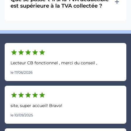
add
est supérieure à la TVA collectée ?
star
star
star
star
star
Lecteur CB fonctionnel , merci du conseil ,
le 17/06/2026
star
star
star
star
star
site, super accueil! Bravo!
le 10/09/2025