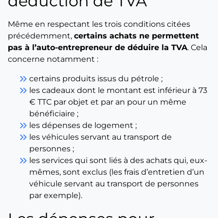
déduction de TVA
Même en respectant les trois conditions citées
précédemment,
certains achats ne permettent
pas à l’auto-entrepreneur de déduire la TVA
. Cela
concerne notamment :
keyboard_double_arrow_right
certains produits issus du pétrole ;
keyboard_double_arrow_right
les cadeaux dont le montant est inférieur à 73
€ TTC par objet et par an pour un même
bénéficiaire ;
keyboard_double_arrow_right
les dépenses de logement ;
keyboard_double_arrow_right
les véhicules servant au transport de
personnes ;
keyboard_double_arrow_right
les services qui sont liés à des achats qui, eux-
mêmes, sont exclus (les frais d’entretien d’un
véhicule servant au transport de personnes
par exemple).