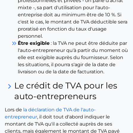
professionnelles et privées - on parle d'achat
mixte -, sa part d'utilisation pour l'auto-
entreprise doit au minimum être de 10 %. Si
c'est le cas, le montant de TVA déductible sera
proratisé en fonction du taux d'usage
personnel.
keyboard_double_arrow_right
Être exigible
: la TVA ne peut être déduite par
l'auto-entrepreneur qu'à partir du moment où
elle est exigible auprès du fournisseur. Selon
les situations, il pourra s'agir de la date de
livraison ou de la date de facturation.
Le crédit de TVA pour les
keyboard_arrow_right
auto-entrepreneurs
Lors de
la déclaration de TVA de l'auto-
entrepreneur
, il doit tout d'abord indiquer le
montant de TVA qu'il a collecté auprès de ses
clients, mais également le montant de TVA payé