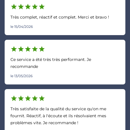
star
star
star
star
star
Très complet, réactif et complet. Merci et bravo !
le 15/04/2026
star
star
star
star
star
Ce service a été très très performant. Je
recommande
le 13/05/2026
star
star
star
star
star
Très satisfaite de la qualité du service qu'on me
fournit. Réactif, à l'écoute et ils résolvaient mes
problèmes vite. Je recommande !