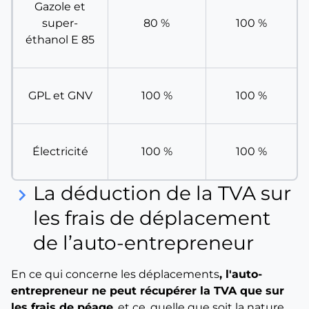
Gazole et
super-
80 %
100 %
éthanol E 85
GPL et GNV
100 %
100 %
Électricité
100 %
100 %
La déduction de la TVA sur
keyboard_arrow_right
les frais de déplacement
de l’auto-entrepreneur
En ce qui concerne les déplacements
, l'auto-
entrepreneur ne peut récupérer la TVA que sur
les frais de péage
, et ce, quelle que soit la nature