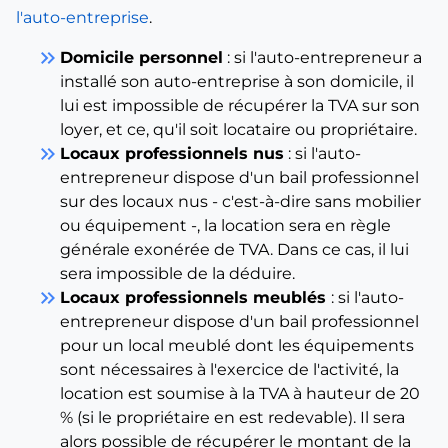
l'auto-entreprise
.
keyboard_double_arrow_right
Domicile personnel
: si l'auto-entrepreneur a
installé son auto-entreprise à son domicile, il
lui est impossible de récupérer la TVA sur son
loyer, et ce, qu'il soit locataire ou propriétaire.
keyboard_double_arrow_right
Locaux professionnels nus
: si l'auto-
entrepreneur dispose d'un bail professionnel
sur des locaux nus - c'est-à-dire sans mobilier
ou équipement -, la location sera en règle
générale exonérée de TVA. Dans ce cas, il lui
sera impossible de la déduire.
keyboard_double_arrow_right
Locaux professionnels meublés
: si l'auto-
entrepreneur dispose d'un bail professionnel
pour un local meublé dont les équipements
sont nécessaires à l'exercice de l'activité, la
location est soumise à la TVA à hauteur de 20
% (si le propriétaire en est redevable). Il sera
alors possible de récupérer le montant de la