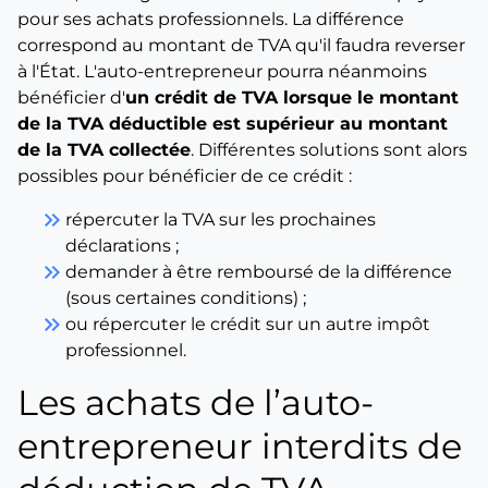
pour ses achats professionnels. La différence
correspond au montant de TVA qu'il faudra reverser
à l'État. L'auto-entrepreneur pourra néanmoins
bénéficier d'
un crédit de TVA lorsque le montant
de la TVA déductible est supérieur au montant
de la TVA collectée
. Différentes solutions sont alors
possibles pour bénéficier de ce crédit :
keyboard_double_arrow_right
répercuter la TVA sur les prochaines
déclarations ;
keyboard_double_arrow_right
demander à être remboursé de la différence
(sous certaines conditions) ;
keyboard_double_arrow_right
ou répercuter le crédit sur un autre impôt
professionnel.
Les achats de l’auto-
entrepreneur interdits de