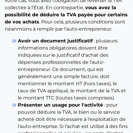
votre cas, vous avez l'obligation de reverser la TVA
collectée à l'État. En contrepartie,
vous avez la
possibilité de déduire la TVA payée pour certains
de vos achats
. Pour cela, plusieurs conditions sont
néanmoins à remplir par l’auto-entrepreneur.
keyboard_double_arrow_right
Avoir un document justificatif
: plusieurs
informations obligatoires doivent être
indiquées sur le justificatif d'achat des
dépenses professionnelles de l'auto-
entrepreneur. Ce document, qui est
généralement une simple facture, doit
mentionner le montant HT (hors taxes), le
taux de TVA appliqué, le montant de la TVA et
le montant TTC (toutes taxes comprises).
keyboard_double_arrow_right
Présenter un usage pour l'activité
: pour
pouvoir déduire la TVA, le bien ou le service
acheté doit être nécessaire à l'exploitation de
l'auto-entreprise. Si l'achat est utilisé à des fins