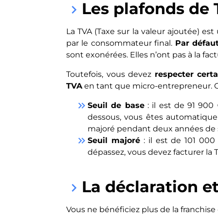
Les plafonds de 
keyboard_arrow_right
La TVA (Taxe sur la valeur ajoutée) es
par le consommateur final.
Par défaut
sont exonérées. Elles n’ont pas à la factur
Toutefois, vous devez
respecter certa
TVA
en tant que micro-entrepreneur. On
keyboard_double_arrow_right
Seuil de base
: il est de 91 900
dessous, vous êtes automatiqueme
majoré pendant deux années de sui
keyboard_double_arrow_right
Seuil majoré
: il est de 101 00
dépassez, vous devez facturer la 
La déclaration e
keyboard_arrow_right
Vous ne bénéficiez plus de la franchise 