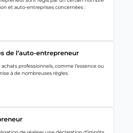
ntrepreneur sont régis par un certain nombre
on et auto-entreprises concernées :
es de l’auto-entrepreneur
s achats professionnels, comme l’essence ou
umise à de nombreuses règles.
preneur
igation de réaliser une déclaration d’impôts