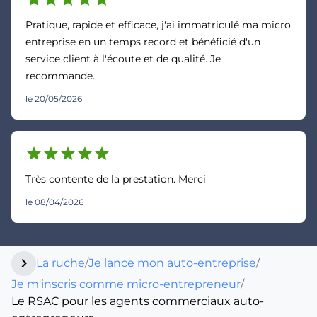
Pratique, rapide et efficace, j'ai immatriculé ma micro
entreprise en un temps record et bénéficié d'un
service client à l'écoute et de qualité. Je
recommande.
le 20/05/2026
star
star
star
star
star
Très contente de la prestation. Merci
le 08/04/2026
chevron_right
La ruche
/
Je lance mon auto-entreprise
/
Je m'inscris comme micro-entrepreneur
/
Le RSAC pour les agents commerciaux auto-