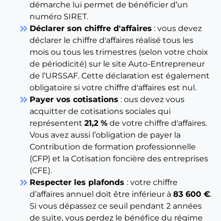
démarche lui permet de bénéficier d’un
numéro SIRET.
keyboard_double_arrow_right
Déclarer son chiffre d'affaires
: vous devez
déclarer le chiffre d'affaires réalisé tous les
mois ou tous les trimestres (selon votre choix
de périodicité) sur le site Auto-Entrepreneur
de l’URSSAF. Cette déclaration est également
obligatoire si votre chiffre d'affaires est nul.
keyboard_double_arrow_right
Payer vos cotisations
: ous devez vous
acquitter de cotisations sociales qui
représentent
21,2 %
de votre chiffre d'affaires.
Vous avez aussi l’obligation de payer la
Contribution de formation professionnelle
(CFP) et la Cotisation foncière des entreprises
(CFE).
keyboard_double_arrow_right
Respecter les plafonds
: votre chiffre
d’affaires annuel doit être inférieur à
83 600 €
.
Si vous dépassez ce seuil pendant 2 années
de suite, vous perdez le bénéfice du régime