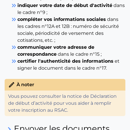
keyboard_double_arrow_right
indiquer votre date de début d'activité
dans
le cadre n°9 ;
keyboard_double_arrow_right
compléter vos informations sociales
dans
les cadres n°12A et 12B : numéro de sécurité
sociale, périodicité de versement des
cotisations, etc. ;
keyboard_double_arrow_right
communiquer votre adresse de
correspondance
dans le cadre n°15 ;
keyboard_double_arrow_right
certifier l'authenticité des informations
et
signer le document dans le cadre n°17.
edit
À noter
Vous pouvez consulter la notice de Déclaration
de début d’activité pour vous aider à remplir
votre inscription au RSAC.
Envoyer les documents
keyboard_arrow_right