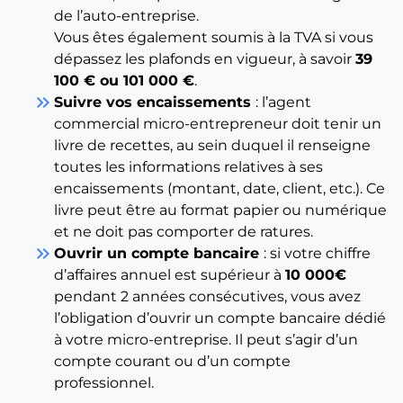
de l’auto-entreprise.
Vous êtes également soumis à la TVA si vous
dépassez les plafonds en vigueur, à savoir
39
100 € ou 101 000 €
.
keyboard_double_arrow_right
Suivre vos encaissements
: l’agent
commercial micro-entrepreneur doit tenir un
livre de recettes, au sein duquel il renseigne
toutes les informations relatives à ses
encaissements (montant, date, client, etc.). Ce
livre peut être au format papier ou numérique
et ne doit pas comporter de ratures.
keyboard_double_arrow_right
Ouvrir un compte bancaire
: si votre chiffre
d’affaires annuel est supérieur à
10 000€
pendant 2 années consécutives, vous avez
l’obligation d’ouvrir un compte bancaire dédié
à votre micro-entreprise. Il peut s’agir d’un
compte courant ou d’un compte
professionnel.