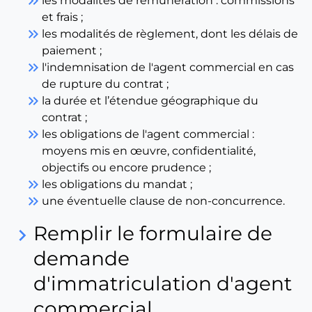
keyboard_double_arrow_right
les modalités de rémunération : commissions
et frais ;
keyboard_double_arrow_right
les modalités de règlement, dont les délais de
paiement ;
keyboard_double_arrow_right
l'indemnisation de l'agent commercial en cas
de rupture du contrat ;
keyboard_double_arrow_right
la durée et l’étendue géographique du
contrat ;
keyboard_double_arrow_right
les obligations de l'agent commercial :
moyens mis en œuvre, confidentialité,
objectifs ou encore prudence ;
keyboard_double_arrow_right
les obligations du mandat ;
keyboard_double_arrow_right
une éventuelle clause de non-concurrence.
Remplir le formulaire de
keyboard_arrow_right
demande
d'immatriculation d'agent
commercial