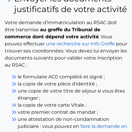
justificatifs de votre activité
Votre demande d’immatriculation au RSAC doit
être transmise
au greffe du Tribunal de
commerce dont dépend votre activité
. Vous
pouvez effectuer
une recherche sur Info Greffe
pour
trouver ses coordonnées. Vous devez lui envoyer les
documents suivants pour valider votre inscription
au RSAC :
keyboard_double_arrow_right
le formulaire AC0 complété et signé ;
keyboard_double_arrow_right
la copie de votre pièce d'identité ;
keyboard_double_arrow_right
une copie de votre titre de séjour si vous êtes
étranger ;
keyboard_double_arrow_right
la copie de votre carte Vitale ;
keyboard_double_arrow_right
votre premier contrat de mandat ;
keyboard_double_arrow_right
une attestation de non-condamnation
judiciaire : vous pouvez en
faire la demande en