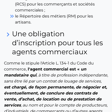
(RCS) pour les commerçants et sociétés
commerciales ;
keyboard_double_arrow_right
le Répertoire des métiers (RM) pour les
artisans.
Une obligation
keyboard_arrow_right
d’inscription pour tous les
agents commerciaux
Comme le stipule l'Article L. 134-1 du Code du
commerce,
l'agent commercial est «
un
mandataire qui
, à titre de profession indépendante,
sans être lié par un contrat de louage de services,
est chargé, de façon permanente, de négocier et,
éventuellement, de conclure des contrats de
vente, d’achat, de location ou de prestation de
services
, au nom et pour le compte de producteurs,
d’industriels, de commerçants ou d’autres agents