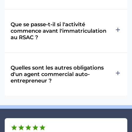
Que se passe-t-il si l'activité
add
commence avant l'immatriculation
au RSAC ?
Quelles sont les autres obligations
add
d'un agent commercial auto-
entrepreneur ?
star
star
star
star
star