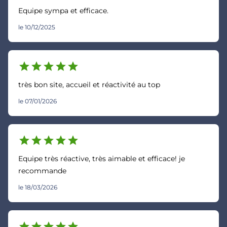
Equipe sympa et efficace.
le 10/12/2025
star
star
star
star
star
très bon site, accueil et réactivité au top
le 07/01/2026
star
star
star
star
star
Equipe très réactive, très aimable et efficace! je
recommande
le 18/03/2026
star
star
star
star
star