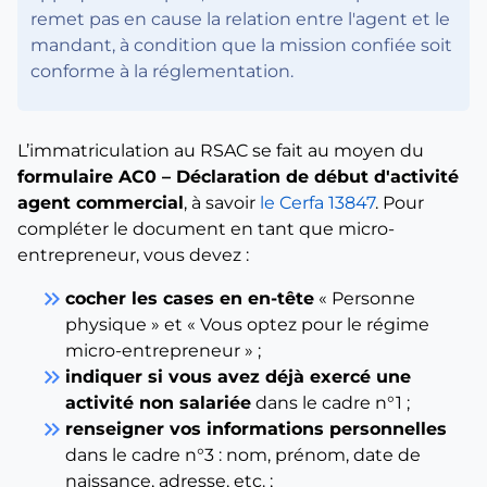
remet pas en cause la relation entre l'agent et le
mandant, à condition que la mission confiée soit
conforme à la réglementation.
L’immatriculation au RSAC se fait au moyen du
formulaire AC0 – Déclaration de début d'activité
agent commercial
, à savoir
le Cerfa 13847
. Pour
compléter le document en tant que micro-
entrepreneur, vous devez :
keyboard_double_arrow_right
cocher les cases en en-tête
« Personne
physique » et « Vous optez pour le régime
micro-entrepreneur » ;
keyboard_double_arrow_right
indiquer si vous avez déjà exercé une
activité non salariée
dans le cadre n°1 ;
keyboard_double_arrow_right
renseigner vos informations personnelles
dans le cadre n°3 : nom, prénom, date de
naissance, adresse, etc. ;