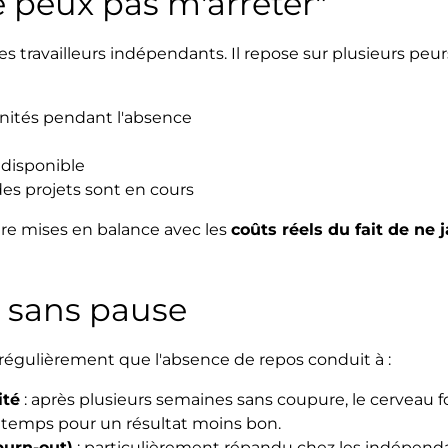
 peux pas m'arrêter"
travailleurs indépendants. Il repose sur plusieurs peur
unités pendant l'absence
 disponible
 des projets sont en cours
tre mises en balance avec les
coûts réels du fait de ne 
l sans pause
régulièrement que l'absence de repos conduit à :
ité
: après plusieurs semaines sans coupure, le cerveau 
gtemps pour un résultat moins bon.
burn-out)
: particulièrement répandu chez les indépenda