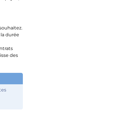
 souhaitez.
la durée
ntrats
aisse des
tes