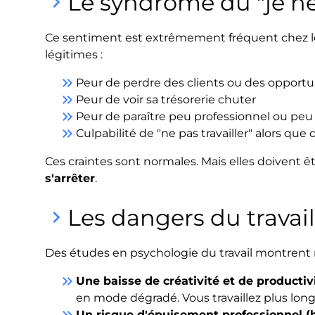
Le syndrome du "je ne
keyboard_arrow_right
Ce sentiment est extrêmement fréquent chez les 
légitimes :
keyboard_double_arrow_right
Peur de perdre des clients ou des opport
keyboard_double_arrow_right
Peur de voir sa trésorerie chuter
keyboard_double_arrow_right
Peur de paraître peu professionnel ou peu
keyboard_double_arrow_right
Culpabilité de "ne pas travailler" alors que
Ces craintes sont normales. Mais elles doivent ê
s'arrêter
.
Les dangers du travai
keyboard_arrow_right
Des études en psychologie du travail montrent 
keyboard_double_arrow_right
Une baisse de créativité et de productiv
en mode dégradé. Vous travaillez plus lon
keyboard_double_arrow_right
Un risque d'épuisement professionnel (