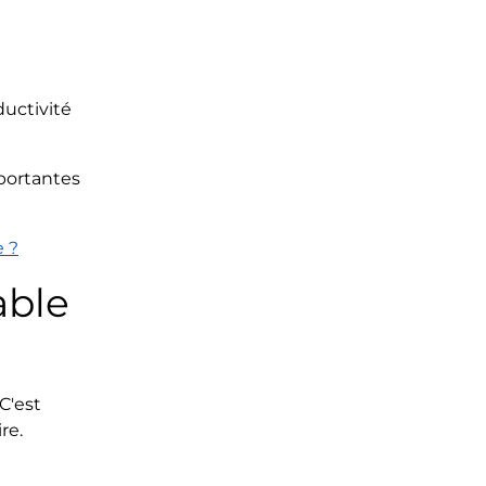
ductivité
mportantes
 ?
able
 C'est
re.