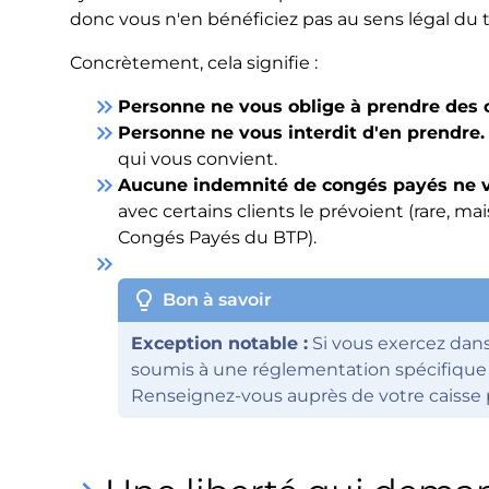
donc vous n'en bénéficiez pas au sens légal du 
Concrètement, cela signifie :
keyboard_double_arrow_right
Personne ne vous oblige à prendre des 
keyboard_double_arrow_right
Personne ne vous interdit d'en prendre.
qui vous convient.
keyboard_double_arrow_right
Aucune indemnité de congés payés ne v
avec certains clients le prévoient (rare, m
Congés Payés du BTP).
keyboard_double_arrow_right
lightbulb
Bon à savoir
Exception notable :
Si vous exercez dans
soumis à une réglementation spécifique e
Renseignez-vous auprès de votre caisse p