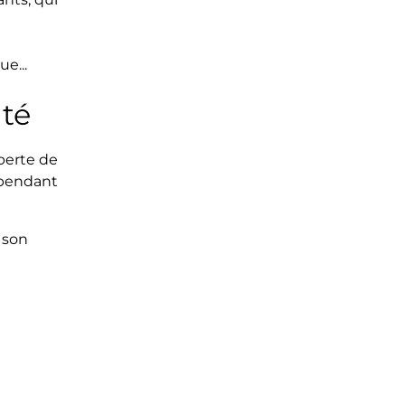
e...
ité
perte de
dépendant
 son