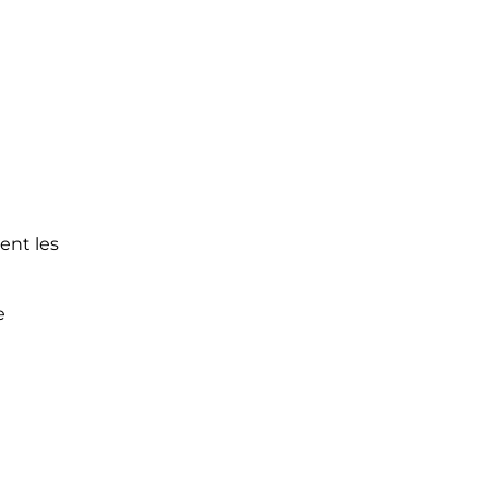
tent les
e