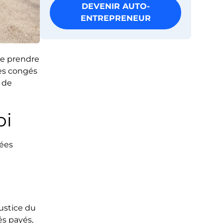
DEVENIR AUTO-
ENTREPRENEUR
 de prendre
des congés
t de
loi
dées
justice du
és payés,