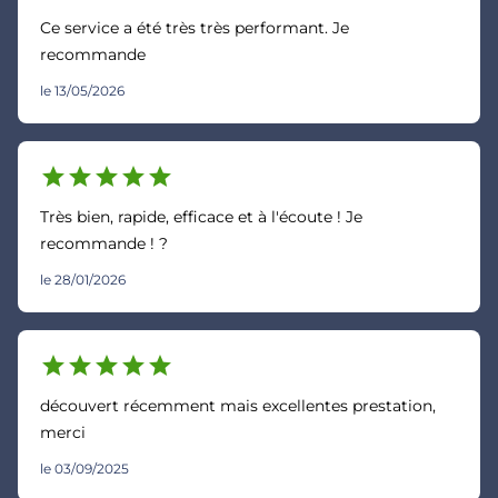
Ce service a été très très performant. Je
recommande
le 13/05/2026
star
star
star
star
star
Très bien, rapide, efficace et à l'écoute ! Je
recommande ! ?
le 28/01/2026
star
star
star
star
star
découvert récemment mais excellentes prestation,
merci
le 03/09/2025