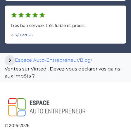
star
star
star
star
star
Très bon service, très fiable et précis.
le 17/06/2026
chevron_right
Espace Auto-Entrepreneur
/
Blog
/
Ventes sur Vinted : Devez-vous déclarer vos gains
aux impôts ?
© 2016-2026