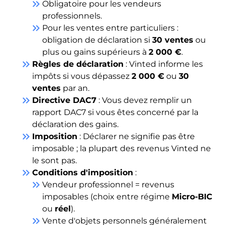
keyboard_double_arrow_right
Obligatoire pour les vendeurs
professionnels.
keyboard_double_arrow_right
Pour les ventes entre particuliers :
obligation de déclaration si
30 ventes
ou
plus ou gains supérieurs à
2 000 €
.
keyboard_double_arrow_right
Règles de déclaration
: Vinted informe les
impôts si vous dépassez
2 000 €
ou
30
ventes
par an.
keyboard_double_arrow_right
Directive DAC7
: Vous devez remplir un
rapport DAC7 si vous êtes concerné par la
déclaration des gains.
keyboard_double_arrow_right
Imposition
: Déclarer ne signifie pas être
imposable ; la plupart des revenus Vinted ne
le sont pas.
keyboard_double_arrow_right
Conditions d'imposition
:
keyboard_double_arrow_right
Vendeur professionnel = revenus
imposables (choix entre régime
Micro-BIC
ou
réel
).
keyboard_double_arrow_right
Vente d'objets personnels généralement