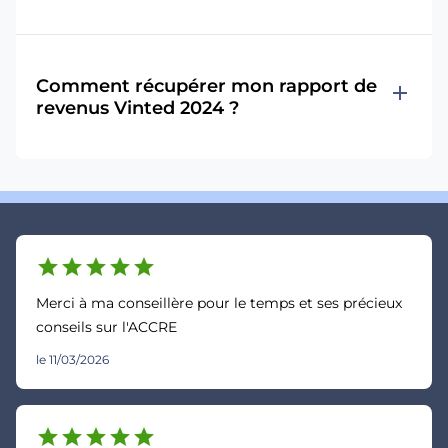
Comment récupérer mon rapport de
add
revenus Vinted 2024 ?
star
star
star
star
star
Merci à ma conseillère pour le temps et ses précieux
conseils sur l'ACCRE
le 11/03/2026
star
star
star
star
star