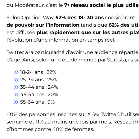
du Modérateur, c’est le
7
ᵉ
réseau social le plus utili
Selon Opinion Way,
52% des 18- 30 ans
considèrent 
de pouvoir sur l’information
tandis que
62% des uti
est diffusée
plus rapidement que sur les autres pla
l’évolution d’une information en temps réel.
Twitter a la particularité d’avoir une audience répart
d’âge. Ainsi, selon une étude menée par Statista, ils 
keyboard_double_arrow_right
18-24 ans : 22%
keyboard_double_arrow_right
25-34 ans : 25%
keyboard_double_arrow_right
35-44 ans : 24%
keyboard_double_arrow_right
45-54 ans : 20%
keyboard_double_arrow_right
55-64 ans : 9%
40% des personnes inscrites sur X (ex Twitter) l'utilis
semaine et 11% au moins une fois par mois. Réseau m
d’hommes contre 40% de femmes.