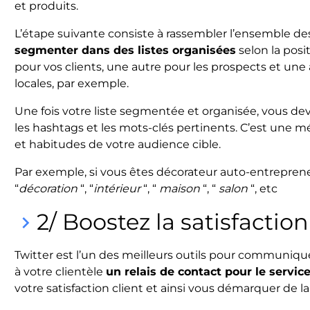
et produits.
L’étape suivante consiste à rassembler l’ensemble des
segmenter dans des listes organisées
selon la posi
pour vos clients, une autre pour les prospects et une 
locales, par exemple.
Une fois votre liste segmentée et organisée, vous devre
les hashtags et les mots-clés pertinents. C’est une mé
et habitudes de votre audience cible.
Par exemple, si vous êtes décorateur auto-entreprene
“
décoration
“, “
intérieur
“, “
maison
“, “
salon
“, etc
2/ Boostez la satisfaction
keyboard_arrow_right
Twitter est l’un des meilleurs outils pour communique
à votre clientèle
un relais de contact pour le servic
votre satisfaction client et ainsi vous démarquer de l