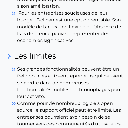
à son amélioration.
keyboard_double_arrow_right
Pour les entreprises soucieuses de leur
budget, Dolibarr est une option rentable. Son
modèle de tarification flexible et l’absence de
frais de licence peuvent représenter des
économies significatives.
Les limites
keyboard_arrow_right
keyboard_double_arrow_right
Ses grandes fonctionnalités peuvent être un
frein pour les auto-entrepreneurs qui peuvent
se perdre dans de nombreuses
fonctionnalités inutiles et chronophages pour
leur activité.
keyboard_double_arrow_right
Comme pour de nombreux logiciels open
source, le support officiel peut être limité. Les
entreprises pourraient avoir besoin de se
tourner vers des communautés d’utilisateurs