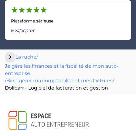
star
star
star
star
star
Plateforme sérieuse
le 24/06/2026
chevron_right
La ruche
/
Je gère les finances et la fiscalité de mon auto-
entreprise
/
Bien gérer ma comptabilité et mes factures
/
Dolibarr - Logiciel de facturation et gestion