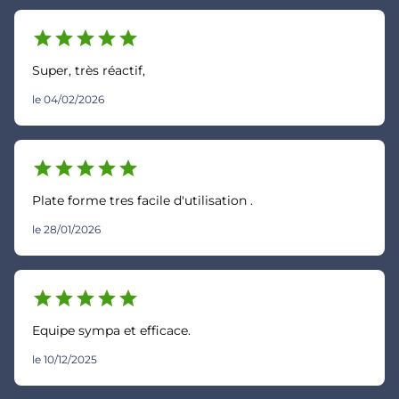
star
star
star
star
star
Super, très réactif,
le 04/02/2026
star
star
star
star
star
Plate forme tres facile d'utilisation .
le 28/01/2026
star
star
star
star
star
Equipe sympa et efficace.
le 10/12/2025