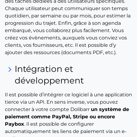
des tâches dédiées à des utilisateurs spécifiques.
Chaque utilisateur peut communiquer son temps
quotidien, par semaine ou par mois, pour estimer la
progression du trajet. Enfin, grâce à son agenda
embarqué, vous collaborez plus facilement. Vous
créez vos évènements, auxquels vous conviez vos
clients, vos fournisseurs, etc. Il est possible d’y
ajouter des ressources (documents PDF, etc.).
Intégration et
keyboard_arrow_right
développement
Il est possible d’intégrer ce logiciel à une application
tierce via un API. En sens inverse, vous pouvez
connecter à votre compte Dolibarr
un système de
paiement comme PayPal, Stripe ou encore
Paybox
. Il est possible de configurer
automatiquement les liens de paiement via un e-