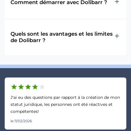
add
Comment démarrer avec Dolibarr ?
Quels sont les avantages et les limites
add
de Dolibarr ?
star
star
star
star
star
J'ai eu des questions par rapport à la création de mon
statut juridique, les personnes ont été réactives et
compétentes!
le 11/02/2026