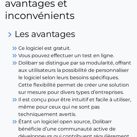
avantages et
inconvénients
Les avantages
keyboard_arrow_right
keyboard_double_arrow_right
Ce logiciel est gratuit.
keyboard_double_arrow_right
Vous pouvez effectuer un test en ligne.
keyboard_double_arrow_right
Dolibarr se distingue par sa modularité, offrant
aux utilisateurs la possibilité de personnaliser
le logiciel selon leurs besoins spécifiques.
Cette flexibilité permet de créer une solution
sur mesure pour divers types d’entreprises.
keyboard_double_arrow_right
Il est conçu pour être intuitif et facile à utiliser,
même pour ceux qui ne sont pas
techniquement avertis.
keyboard_double_arrow_right
Étant un logiciel open source, Dolibarr
bénéficie d’une communauté active de
développeurs qui contribuent régulièrement