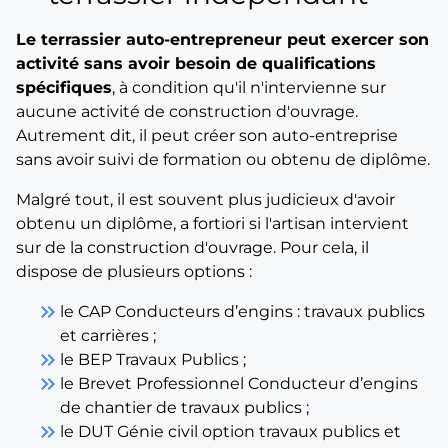
Le terrassier auto-entrepreneur peut exercer son
activité sans avoir besoin de qualifications
spécifiques
, à condition qu'il n'intervienne sur
aucune activité de construction d'ouvrage.
Autrement dit, il peut créer son auto-entreprise
sans avoir suivi de formation ou obtenu de diplôme.
Malgré tout, il est souvent plus judicieux d'avoir
obtenu un diplôme, a fortiori si l'artisan intervient
sur de la construction d'ouvrage. Pour cela, il
dispose de plusieurs options :
keyboard_double_arrow_right
le CAP Conducteurs d’engins : travaux publics
et carrières ;
keyboard_double_arrow_right
le BEP Travaux Publics ;
keyboard_double_arrow_right
le Brevet Professionnel Conducteur d’engins
de chantier de travaux publics ;
keyboard_double_arrow_right
le DUT Génie civil option travaux publics et