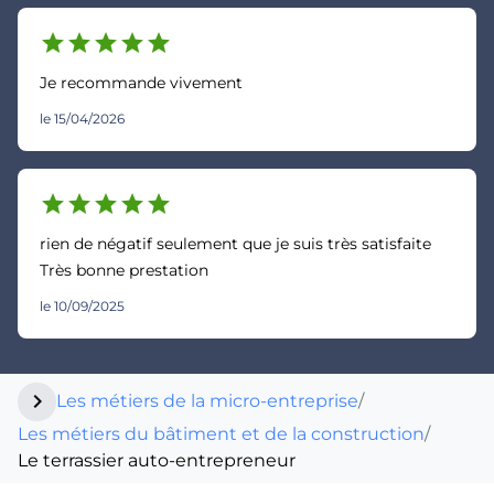
star
star
star
star
star
Je recommande vivement
le 15/04/2026
star
star
star
star
star
rien de négatif seulement que je suis très satisfaite
Très bonne prestation
le 10/09/2025
chevron_right
Les métiers de la micro-entreprise
/
Les métiers du bâtiment et de la construction
/
Le terrassier auto-entrepreneur