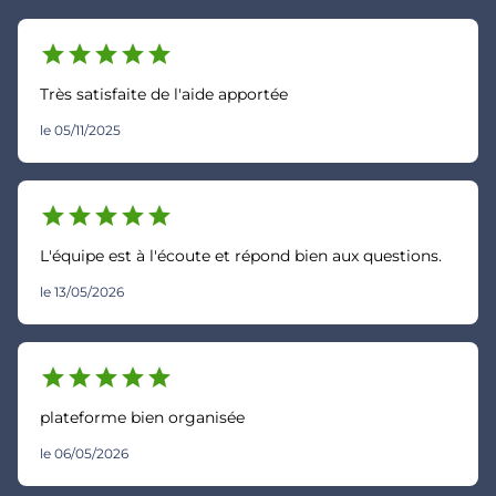
star
star
star
star
star
Très satisfaite de l'aide apportée
le 05/11/2025
star
star
star
star
star
L'équipe est à l'écoute et répond bien aux questions.
le 13/05/2026
star
star
star
star
star
plateforme bien organisée
le 06/05/2026