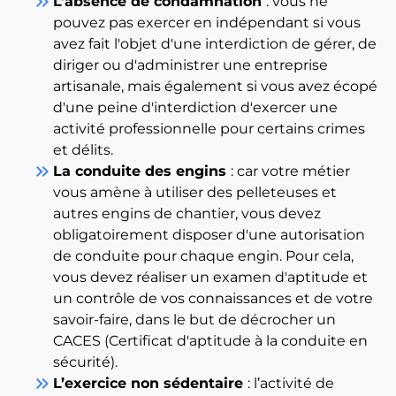
keyboard_double_arrow_right
L’absence de condamnation
: vous ne
pouvez pas exercer en indépendant si vous
avez fait l'objet d'une interdiction de gérer, de
diriger ou d'administrer une entreprise
artisanale, mais également si vous avez écopé
d'une peine d'interdiction d'exercer une
activité professionnelle pour certains crimes
et délits.
keyboard_double_arrow_right
La conduite des engins
: car votre métier
vous amène à utiliser des pelleteuses et
autres engins de chantier, vous devez
obligatoirement disposer d'une autorisation
de conduite pour chaque engin. Pour cela,
vous devez réaliser un examen d'aptitude et
un contrôle de vos connaissances et de votre
savoir-faire, dans le but de décrocher un
CACES (Certificat d'aptitude à la conduite en
sécurité).
keyboard_double_arrow_right
L’exercice non sédentaire
: l’activité de