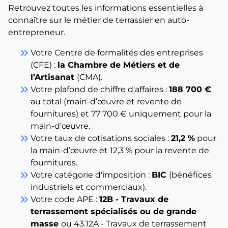
Retrouvez toutes les informations essentielles à
connaître sur le métier de terrassier en auto-
entrepreneur.
keyboard_double_arrow_right
Votre Centre de formalités des entreprises
(CFE) :
la Chambre de Métiers et de
l’Artisanat
(CMA).
keyboard_double_arrow_right
Votre plafond de chiffre d'affaires :
188 700 €
au total (main-d’œuvre et revente de
fournitures) et 77 700 € uniquement pour la
main-d’œuvre.
keyboard_double_arrow_right
Votre taux de cotisations sociales :
21,2 %
pour
la main-d’œuvre et 12,3 % pour la revente de
fournitures.
keyboard_double_arrow_right
Votre catégorie d'imposition :
BIC
(bénéfices
industriels et commerciaux).
keyboard_double_arrow_right
Votre code APE :
12B - Travaux de
terrassement spécialisés ou de grande
masse
ou 43.12A - Travaux de terrassement