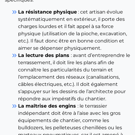
keyboard_double_arrow_right
La résistance physique
: cet artisan évolue
systématiquement en extérieur, il porte des
charges lourdes et il fait appel à sa force
physique (utilisation de la pioche, excavation,
etc.). Il faut donc être en bonne condition et
aimer se dépenser physiquement.
keyboard_double_arrow_right
La lecture des plans
: avant d’entreprendre le
terrassement, il doit lire les plans afin de
connaître les particularités du terrain et
l’emplacement des réseaux (canalisations,
câbles électriques, etc.). Il doit également
s’appuyer sur les dessins de l’architecte pour
répondre aux impératifs du chantier.
keyboard_double_arrow_right
La maîtrise des engins
: le terrassier
indépendant doit être à l’aise avec les gros
équipements de chantier, comme les
bulldozers, les pelleteuses chenillées ou les
marteaux pneumatiques, car il est amené à