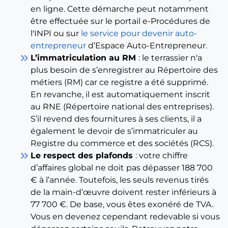
en ligne. Cette démarche peut notamment
être effectuée sur le portail e-Procédures de
l'INPI ou sur
le service pour devenir auto-
entrepreneur
d’Espace Auto-Entrepreneur.
keyboard_double_arrow_right
L’immatriculation au RM
: le terrassier n'a
plus besoin de s’enregistrer au Répertoire des
métiers (RM) car ce registre a été supprimé.
En revanche, il est automatiquement inscrit
au RNE (Répertoire national des entreprises).
S’il revend des fournitures à ses clients, il a
également le devoir de s’immatriculer au
Registre du commerce et des sociétés (RCS).
keyboard_double_arrow_right
Le respect des plafonds
: votre chiffre
d’affaires global ne doit pas dépasser 188 700
€ à l’année. Toutefois, les seuls revenus tirés
de la main-d’œuvre doivent rester inférieurs à
77 700 €. De base, vous êtes exonéré de TVA.
Vous en devenez cependant redevable si vous