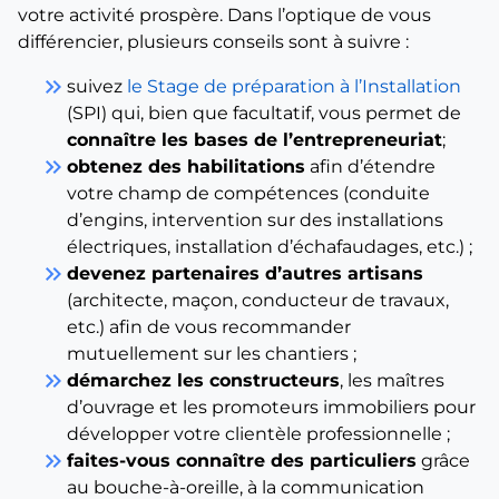
votre activité prospère. Dans l’optique de vous
différencier, plusieurs conseils sont à suivre :
keyboard_double_arrow_right
suivez
le Stage de préparation à l’Installation
(SPI) qui, bien que facultatif, vous permet de
connaître les bases de l’entrepreneuriat
;
keyboard_double_arrow_right
obtenez des habilitations
afin d’étendre
votre champ de compétences (conduite
d’engins, intervention sur des installations
électriques, installation d’échafaudages, etc.) ;
keyboard_double_arrow_right
devenez partenaires d’autres artisans
(architecte, maçon, conducteur de travaux,
etc.) afin de vous recommander
mutuellement sur les chantiers ;
keyboard_double_arrow_right
démarchez les constructeurs
, les maîtres
d’ouvrage et les promoteurs immobiliers pour
développer votre clientèle professionnelle ;
keyboard_double_arrow_right
faites-vous connaître des particuliers
grâce
au bouche-à-oreille, à la communication