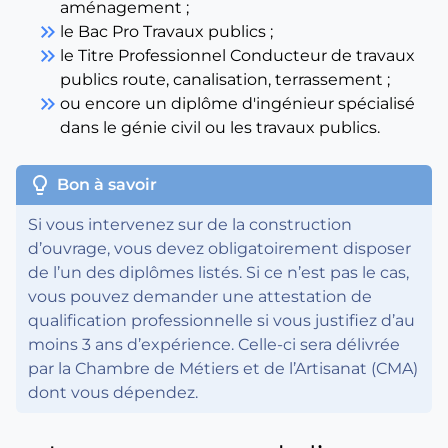
aménagement ;
keyboard_double_arrow_right
le Bac Pro Travaux publics ;
keyboard_double_arrow_right
le Titre Professionnel Conducteur de travaux
publics route, canalisation, terrassement ;
keyboard_double_arrow_right
ou encore un diplôme d'ingénieur spécialisé
dans le génie civil ou les travaux publics.
lightbulb
Bon à savoir
Si vous intervenez sur de la construction
d’ouvrage, vous devez obligatoirement disposer
de l’un des diplômes listés. Si ce n’est pas le cas,
vous pouvez demander une attestation de
qualification professionnelle si vous justifiez d’au
moins 3 ans d’expérience. Celle-ci sera délivrée
par la Chambre de Métiers et de l’Artisanat (CMA)
dont vous dépendez.