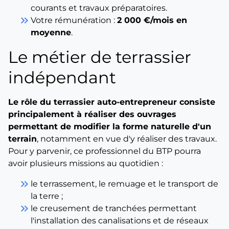
courants et travaux préparatoires.
keyboard_double_arrow_right
Votre rémunération :
2 000 €/mois en
moyenne
.
Le métier de terrassier
indépendant
Le rôle du terrassier auto-entrepreneur consiste
principalement à réaliser des ouvrages
permettant de modifier la forme naturelle d'un
terrain
, notamment en vue d'y réaliser des travaux.
Pour y parvenir, ce professionnel du BTP pourra
avoir plusieurs missions au quotidien :
keyboard_double_arrow_right
le terrassement, le remuage et le transport de
la terre ;
keyboard_double_arrow_right
le creusement de tranchées permettant
l'installation des canalisations et de réseaux