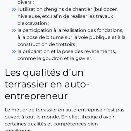
divers ;
keyboard_double_arrow_right
l'utilisation d'engins de chantier (bulldozer,
niveleuse, etc.) afin de réaliser les travaux
d'excavation ;
keyboard_double_arrow_right
la participation à la réalisation des fondations,
à la pose de bitume sur la voie publique et à la
construction de trottoirs ;
keyboard_double_arrow_right
la préparation et la pose des revêtements,
comme le goudron et le gravier.
Les qualités d’un
terrassier en auto-
entrepreneur
Le métier de terrassier en auto-entreprise n’est pas
ouvert à tout le monde. En effet, il exige d’avoir
certaines qualités et compétences bien
spécifiques.