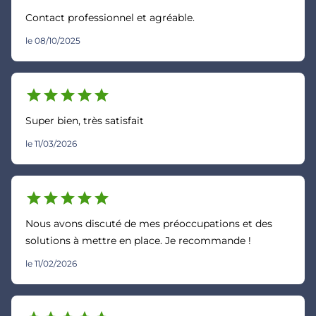
Contact professionnel et agréable.
le 08/10/2025
star
star
star
star
star
Super bien, très satisfait
le 11/03/2026
star
star
star
star
star
Nous avons discuté de mes préoccupations et des
solutions à mettre en place. Je recommande !
le 11/02/2026