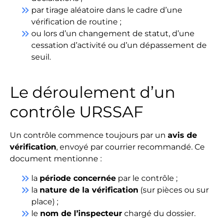
keyboard_double_arrow_right
par tirage aléatoire dans le cadre d’une
vérification de routine ;
keyboard_double_arrow_right
ou lors d’un changement de statut, d’une
cessation d’activité ou d’un dépassement de
seuil.
Le déroulement d’un
contrôle URSSAF
Un contrôle commence toujours par un
avis de
vérification
, envoyé par courrier recommandé. Ce
document mentionne :
keyboard_double_arrow_right
la
période concernée
par le contrôle ;
keyboard_double_arrow_right
la
nature de la vérification
(sur pièces ou sur
place) ;
keyboard_double_arrow_right
le
nom de l’inspecteur
chargé du dossier.