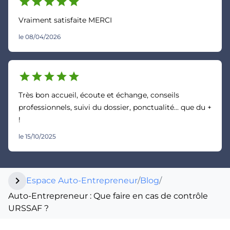
star
star
star
star
star
Vraiment satisfaite MERCI
le 08/04/2026
star
star
star
star
star
Très bon accueil, écoute et échange, conseils
professionnels, suivi du dossier, ponctualité... que du +
!
le 15/10/2025
chevron_right
Espace Auto-Entrepreneur
/
Blog
/
Auto-Entrepreneur : Que faire en cas de contrôle
URSSAF ?