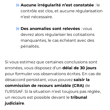
keyboard_double_arrow_right
Aucune irrégularité n’est constatée
: le
contrôle est clos, et aucune régularisation
n’est nécessaire.
keyboard_double_arrow_right
Des anomalies sont relevées
: vous
devrez alors régulariser les cotisations
manquantes, le cas échéant avec des
pénalités.
Si vous estimez que certaines conclusions sont
erronées, vous disposez d’un
délai de 30 jours
pour formuler vos observations écrites. En cas de
désaccord persistant, vous pouvez
saisir la
commission de recours amiable (CRA)
de
l’URSSAF. Si la situation n’est toujours pas réglée,
un recours est possible devant le
tribunal
judiciaire
.