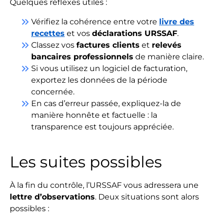
Quelques réflexes utiles :
keyboard_double_arrow_right
Vérifiez la cohérence entre votre
livre des
recettes
et vos
déclarations URSSAF
.
keyboard_double_arrow_right
Classez vos
factures clients
et
relevés
bancaires professionnels
de manière claire.
keyboard_double_arrow_right
Si vous utilisez un logiciel de facturation,
exportez les données de la période
concernée.
keyboard_double_arrow_right
En cas d’erreur passée, expliquez-la de
manière honnête et factuelle : la
transparence est toujours appréciée.
Les suites possibles
À la fin du contrôle, l’URSSAF vous adressera une
lettre d’observations
. Deux situations sont alors
possibles :