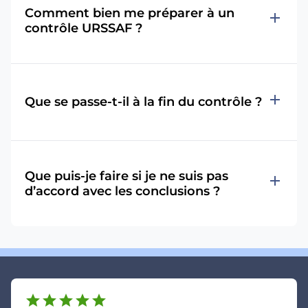
Comment bien me préparer à un
add
contrôle URSSAF ?
add
Que se passe-t-il à la fin du contrôle ?
Que puis-je faire si je ne suis pas
add
d’accord avec les conclusions ?
star
star
star
star
star